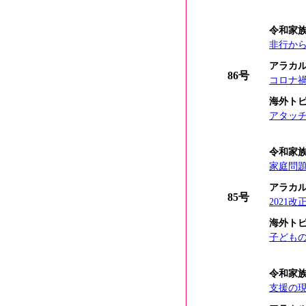
令和家
非行か
アラカ
86号
コロナ禍
海外ト
アタッ
令和家
家庭問
アラカ
85号
2021
海外ト
子ども
令和家
支援の