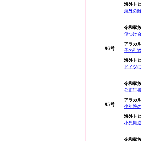
海外ト
海外の
令和家
傷つけ
アラカ
96号
子の引渡
海外ト
ドイツ
令和家
公正証
アラカ
95号
少年院
海外ト
小児期
令和家