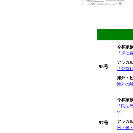
令和家
「虎に
アラカ
98号
「公益
海外ト
海外の
令和家
「民法
て」
アラカ
97号
日・米