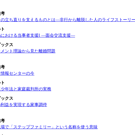
族考
らの立ち直りを支えるものとは―非行から離脱した人のライフストーリ
ルト
における当事者支援I ―面会交流支援―
ピックス
チメント理論から見た離婚問題
族考
題情報センターの今
ルト
改正少年法と家庭裁判所の実務
ピックス
の利益を実現する家事調停
族考
現場で「ステップファミリー」という名称を使う意味