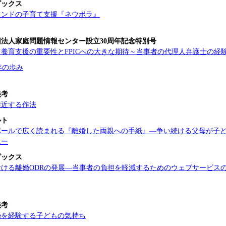
ピックス
ランドの子育て支援『ネウボラ』
法人家庭問題情報センター設立30周年記念特別号
養育支援の重要性とFPICへの大きな期待～当事者の代理人弁護士の経
0年の歩み
族考
接近する作法
ルト
ポールで広く読まれる『離婚した両親への手紙』―争い続ける父母が子
にー
ピックス
おける離婚ODRの発展―当事者の負担を軽減するためのウェブサービス
族考
婚を経験する子どもの気持ち