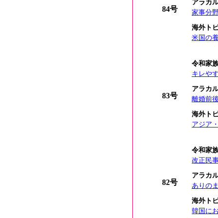
アラカ
84号
家事分
海外ト
米国の
令和家
キレや
アラカ
83号
離婚前
海外ト
アジア・
令和家
改正民
アラカ
82号
ありの
海外ト
韓国に