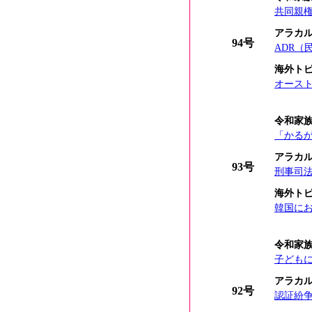
共同親
アラカ
94号
ADR
海外ト
オーストラ
令和家
「かる
アラカ
93号
刑事司
海外ト
韓国に
令和家
子ども
アラカ
92号
認証紛