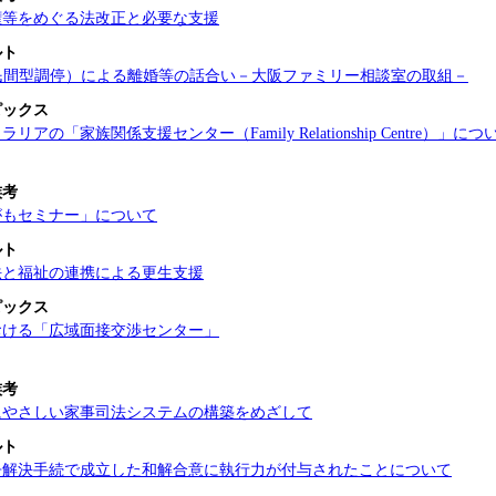
権等をめぐる法改正と必要な支援
ルト
（民間型調停）による離婚等の話合い－大阪ファミリー相談室の取組－
ピックス
リアの「家族関係支援センター（Family Relationship Centre）」につ
族考
がもセミナー」について
ルト
法と福祉の連携による更生支援
ピックス
おける「広域面接交渉センター」
族考
にやさしい家事司法システムの構築をめざして
ルト
争解決手続で成立した和解合意に執行力が付与されたことについて