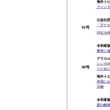
海外ト
フィン
公益社団
「子ども
91号
FPIC3
令和家
事実に
アラカ
シンガ
90号
くため
海外ト
米国に
示唆
令和家
親の離