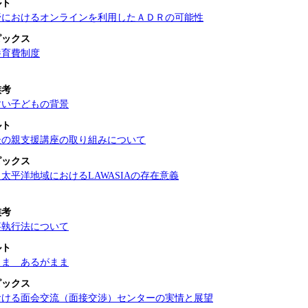
ルト
野におけるオンラインを利用したＡＤＲの可能性
ピックス
養育費制度
族考
すい子どもの背景
ルト
後の親支援講座の取り組みについて
ピックス
太平洋地域におけるLAWASIAの存在意義
族考
事執行法について
ルト
まま あるがまま
ピックス
おける面会交流（面接交渉）センターの実情と展望