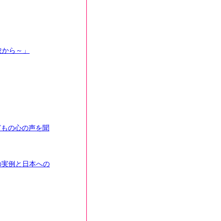
験から～」
どもの心の声を聞
の実例と日本への