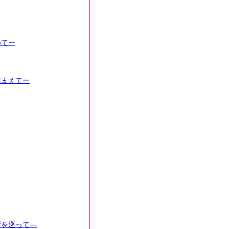
めてー
踏まえてー
断を巡って―