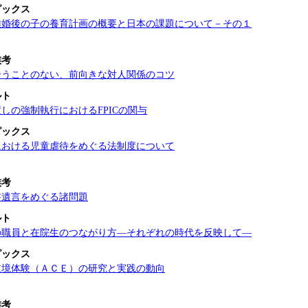
ピックス
離婚後の子の養育計画の概要と日本の課題について－その１
族考
合うことのない、前向きな対人関係のコツ
ルト
しの強制執行におけるFPICの関与
ピックス
における児童虐待をめぐる法制度について
族考
書遺言をめぐる諸問題
ルト
の職員と在院生のつながり方―それぞれの時代を反映して―
ピックス
逆境体験（ＡＣＥ）の研究と実践の動向
族考