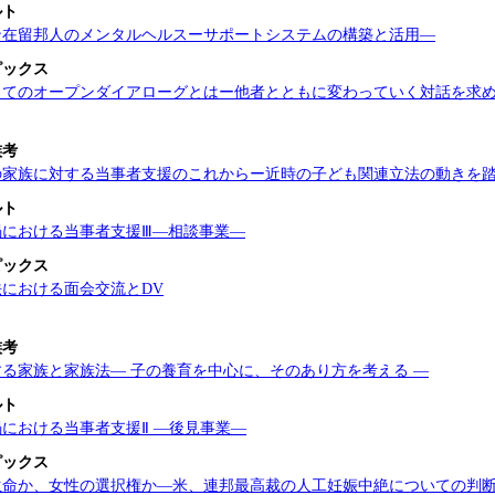
ルト
ン在留邦人のメンタルヘルスーサポートシステムの構築と活用―
ピックス
ってのオープンダイアローグとはー他者とともに変わっていく対話を求
族考
の家族に対する当事者支援のこれからー近時の子ども関連立法の動きを
ルト
禍における当事者支援Ⅲ―相談事業―
ピックス
における面会交流とDV
族考
る家族と家族法― 子の養育を中心に、そのあり方を考える ―
ルト
における当事者支援Ⅱ ―後見事業―
ピックス
生命か、女性の選択権か―米、連邦最高裁の人工妊娠中絶についての判