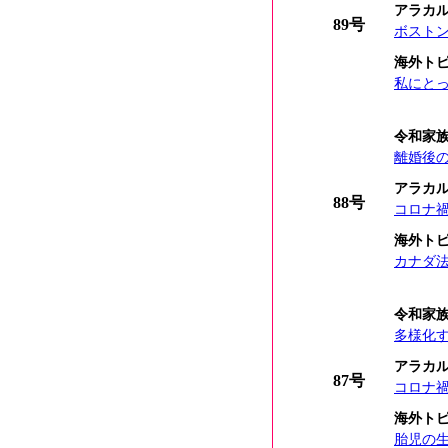
アラカ
89号
ボスト
海外ト
私にと
令和家
離婚後
アラカ
88号
コロナ
海外ト
カナダ法
令和家
多様化す
アラカ
87号
コロナ禍
海外ト
胎児の