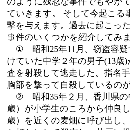
のように残忍な事件でもやが
ていきます。 そして今起こる
撃を与えます。過去に起こっ
事件のいくつかを紹介してみ
① 昭和25年11月、窃盗容
けていた中学２年の男子(13歳
査を射殺して逃走した。指名
胸部を撃って自殺しているの
② 昭和35年２月、香川県の
歳）が小学生のころから仲良し
歳）を近くの麦畑に呼び出し