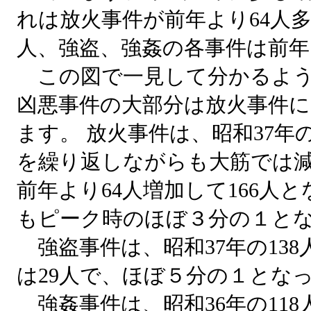
れは放火事件が前年より64人
人、強盗、強姦の各事件は前
この図で一見して分かるよう
凶悪事件の大部分は放火事件
ます。 放火事件は、昭和37年
を繰り返しながらも大筋では減
前年より64人増加して166人
もピーク時のほぼ３分の１と
強盗事件は、昭和37年の138
は29人で、ほぼ５分の１とな
強姦事件は、昭和36年の118