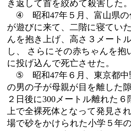
き返して首を絞めて殺害した
④ 昭和47年５月、富山県の
が遊びに来て、二階に寝てい
んを抱き上げ、高さ３メート
し、 さらにその赤ちゃんを抱
に投げ込んで死亡させた。
⑤ 昭和47年６月、東京都中
の男の子が母親が目を離した
２日後に300メートル離れた
上で全裸死体となって発見され
場で砂をかけられた小学５年の男