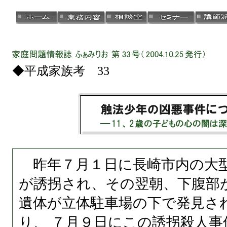
◆平成家族考 33
昨年７月１日に長崎市内の大
が誘拐され、その翌朝、下腹部
遺体が立体駐車場の下で発見さ
り、 ７月９日にこの誘拐殺人