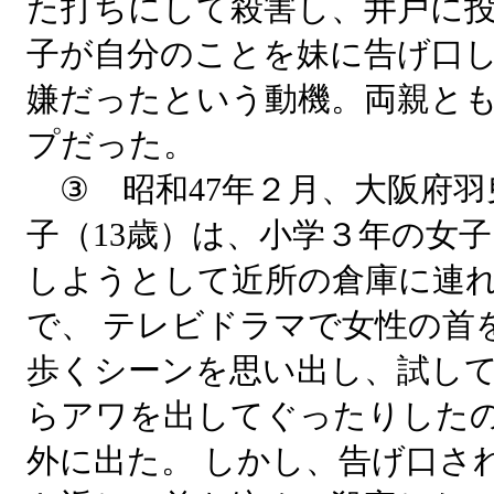
た打ちにして殺害し、井戸に投
子が自分のことを妹に告げ口
嫌だったという動機。両親と
プだった。
③ 昭和47年２月、大阪府羽
子（13歳）は、小学３年の女
しようとして近所の倉庫に連
で、 テレビドラマで女性の首
歩くシーンを思い出し、試し
らアワを出してぐったりした
外に出た。 しかし、告げ口さ