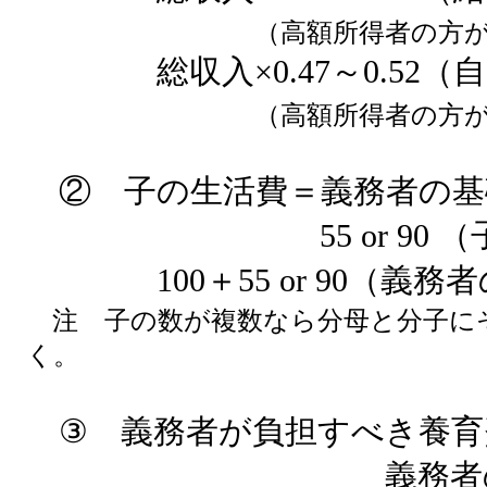
（高額所得者の方
総収入×0.47～0.52（
（高額所得者の方
② 子の生活費＝義務者の基
55 or 90 （子
100＋55 or 90（
注 子の数が複数なら分母と分子に
く。
③ 義務者が負担すべき養育
義務者の基