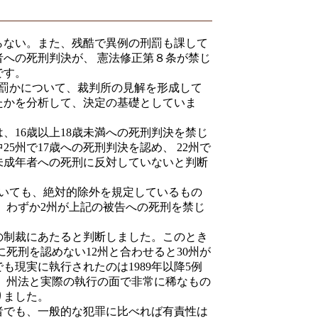
ない。また、残酷で異例の刑罰も課して
への死刑判決が、 憲法修正第８条が禁じ
です。
罰かについて、裁判所の見解を形成して
たかを分析して、決定の基礎としていま
、16歳以上18歳未満への死刑判決を禁じ
5州で17歳への死刑判決を認め、 22州で
未成年者への死刑に反対していないと判断
いても、絶対的除外を規定しているもの
 わずか2州が上記の被告への死刑を禁じ
の制裁にあたると判断しました。このとき
に死刑を認めない12州と合わせると30州が
も現実に執行されたのは1989年以降5例
、州法と実際の執行の面で非常に稀なもの
りました。
でも、一般的な犯罪に比べれば有責性は