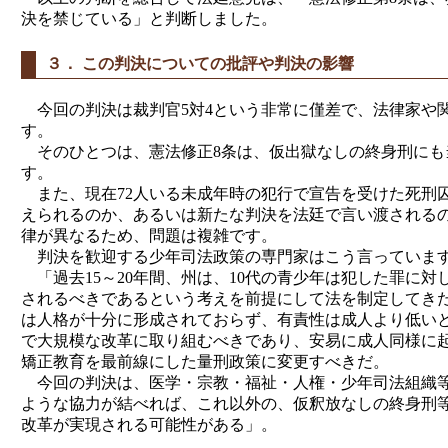
決を禁じている」と判断しました。
３． この判決についての批評や判決の影響
今回の判決は裁判官5対4という非常に僅差で、法律家や
す。
そのひとつは、憲法修正8条は、仮出獄なしの終身刑にも
す。
また、現在72人いる未成年時の犯行で宣告を受けた死刑
えられるのか、あるいは新たな判決を法廷で言い渡されるの
律が異なるため、問題は複雑です。
判決を歓迎する少年司法政策の専門家はこう言っていま
「過去15～20年間、州は、10代の青少年は犯した罪に
されるべきであるという考えを前提にして法を制定してきた
は人格が十分に形成されておらず、有責性は成人より低い
で大規模な改革に取り組むべきであり、安易に成人同様に起
矯正教育を最前線にした量刑政策に変更すべきだ。
今回の判決は、医学・宗教・福祉・人権・少年司法組織等
ような協力が結べれば、これ以外の、仮釈放なしの終身刑等
改革が実現される可能性がある」。