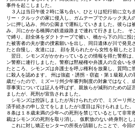
事件を起こしました。
３人は当日午後２時に落ち合い、ひとりは犯行前に立ち去
リー・クルックの家に侵入し、ガムテープでクルック夫人の
ンに押し込み、州の公園まで運転していきました。彼らは
み、川にかかる橋脚の鉄道線路まで連れて行きました。 そ
で縛り、顔全体をダクトテープで被い、橋から下の川に投げ
た被害者の夫が妻の捜索願いを出し、同日遺体が川で発見
たと自慢し、友達には、 顔を見られたから女性を殺したと
翌日、シモンズがかかわっているとの情報を得た警察は、
ン警察に連行しました。警察は黙秘権や弁護人の立会いを求
たところ、シモンズは弁護士を呼ぶ権利を放棄し、質問に
に殺人を認めます。 州は強盗・誘拐・窃盗・第１級殺人の
歳だったので、ミズーリ州少年審判制度の対象ではなく、成
罪事実については証人を呼ばず、親族らが減刑のための証
ましたが、死刑が宣告されました。
シモンズは控訴しましたが斥けられたので、ミズーリ州と
済手続きの申し立てをしましたが1度目は斥けられました。
８条は１８歳未満の少年への死刑を禁じているとして非常
裁はシモンズの死刑を取り消し、 仮釈放のない終身刑とし
これに対し矯正センターの所長が請願したことで、今回の