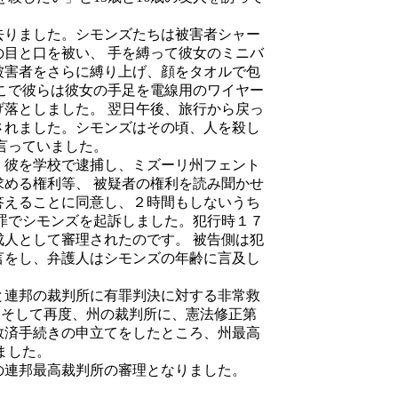
りました。シモンズたちは被害者シャー
目と口を被い、 手を縛って彼女のミニバ
被害者をさらに縛り上げ、顔をタオルで包
こで彼らは彼女の手足を電線用のワイヤー
落としました。 翌日午後、旅行から戻っ
されました。シモンズはその頃、人を殺し
言っていました。
彼を学校で逮捕し、ミズーリ州フェント
める権利等、 被疑者の権利を読み聞かせ
答えることに同意し、２時間もしないうち
罪でシモンズを起訴しました。犯行時１７
人として審理されたのです。 被告側は犯
言をし、弁護人はシモンズの年齢に言及し
連邦の裁判所に有罪判決に対する非常救
 そして再度、州の裁判所に、憲法修正第
救済手続きの申立てをしたところ、州最高
ました。
連邦最高裁判所の審理となりました。