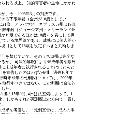
られる以上、 知的障害者の生命にかかわ
、今回2005年3月の判決です。
きる下限年齢（全州が18歳としてい
21歳、アラバマ州・ネブラスカ州は19歳
る下限年齢（ジョージア州・メリーランド州
州が19歳であるほかは18歳）を表にして掲
けている境界線であり、成熟には個人差が
境目として18歳を設定すべきと判断しま
刑を禁じていて、そのうち12州は完全な
いるか、 司法的解釈により未成年者を除外
際に未成年者に執行されることはほとんど
刑を宣告したのはわずか6州、過去10年で
行時未成年の死刑囚については、2003年
刑を執行すべきではない。この判断は合法的
ました。
の後の15年間に4州は法整備によって、1
化、しかもそれが死刑廃止の方向で一貫し
す。
成果を考慮し、「死刑宣告は、成人の事