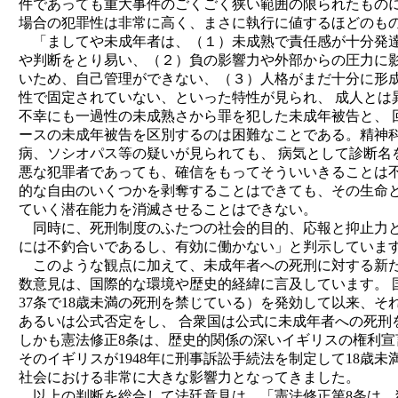
件であっても重大事件のごくごく狭い範囲の限られたものに
場合の犯罪性は非常に高く、まさに執行に値するほどのも
「ましてや未成年者は、（１）未成熟で責任感が十分発達
や判断をとり易い、（２）負の影響力や外部からの圧力に影
いため、自己管理ができない、（３）人格がまだ十分に形
性で固定されていない、といった特性が見られ、 成人とは
不幸にも一過性の未成熟さから罪を犯した未成年被告と、 
ースの未成年被告を区別するのは困難なことである。精神科
病、ソシオパス等の疑いが見られても、 病気として診断名
悪な犯罪者であっても、確信をもってそういいきることは不
的な自由のいくつかを剥奪することはできても、その生命
ていく潜在能力を消滅させることはできない。
同時に、死刑制度のふたつの社会的目的、応報と抑止力と
には不釣合いであるし、有効に働かない」と判示していま
このような観点に加えて、未成年者への死刑に対する新た
数意見は、国際的な環境や歴史的経緯に言及しています。 国
37条で18歳未満の死刑を禁じている）を発効して以来、そ
あるいは公式否定をし、 合衆国は公式に未成年者への死刑
しかも憲法修正8条は、歴史的関係の深いイギリスの権利宣言
そのイギリスが1948年に刑事訴訟手続法を制定して18歳未
社会における非常に大きな影響力となってきました。
以上の判断を総合して法廷意見は、「憲法修正第8条は、