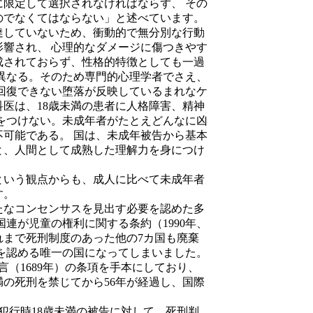
限定して選択されなければならず、 その
のでなくてはならない」と述べています。
していないため、衝動的で無分別な行動
響され、 心理的なダメージに傷つきやす
成されておらず、性格的特徴としても一過
異なる。そのため専門的心理学者でさえ、
回復できない堕落が反映しているまれなケ
医は、18歳未満の患者に人格障害、精神
をつけない。未成年者がたとえどんなに凶
可能である。 国は、未成年被告から基本
と、人間として成熟した理解力を身につけ
いう観点からも、成人に比べて未成年者
す。
なコンセンサスを見出す必要を認めた多
連が児童の権利に関する条約（1990年、
れまで死刑制度のあった他の7カ国も廃棄
を認める唯一の国になってしまいました。
（1689年）の条項を手本にしており、
満の死刑を禁じてから56年が経過し、国際
犯行時18歳未満の被告に対して、死刑判