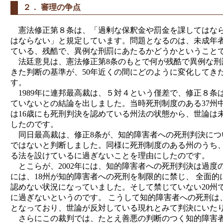
２． 審理の争点
憲法修正第８条は、「過剰な保釈金や罰金を課してはなら
はならない」と規定しています。問題となるのは、未成年者
ている、残酷で、異例な刑罰にあたるかどうかということ
法廷意見は、憲法修正第8条のもとで何が残酷で異例な刑
きた判断の基準が、50年近くの間にどのように変化してき
す。
1989年に連邦最高裁は、５対４という僅差で、修正８条は
ていないとの結論を出しました。当時死刑制度のある37州中2
は16歳にも死刑判決を認めている州法の状態から、世論は
したのです。
同日最高裁は、修正8条が、知的障害者への死刑判決につ
ではないと判断しました。同様に死刑制度のある州のうち、
る法を設けているに過ぎないことを理由にしたのです。
とこらが、2002年には、知的障害者への死刑判決は過度
には、18州が知的障害者への死刑を制限的に禁じ、 全面的
認めない状況になっていました。そして禁じていない20州で
に過ぎないというのです。 こうして知的障害者への死刑は
となっており、世論が反対している現れとみて判決にいた
さらにこの裁判では、たとえ善悪の判断のつく知的障害者