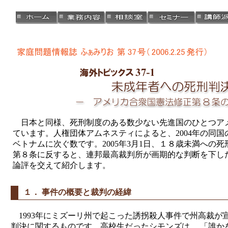
日本と同様、死刑制度のある数少ない先進国のひとつア
ています。人権団体アムネスティによると、2004年の同
ベトナムに次ぐ数です。2005年3月1日、１８歳未満への
第８条に反すると、連邦最高裁判所が画期的な判断を下したので、
論評を交えて紹介します。
１． 事件の概要と裁判の経緯
1993年にミズーリ州で起こった誘拐殺人事件で州高裁が
判決に関するものです。高校生だったシモンズは、 「誰かを