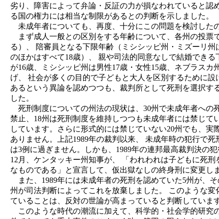
劣り、障害によって弁論・反証の力が損なわれていると認め
る国の権力には相当な制限があるとの判断を示しました。
未成年者についても、再度、十分にこの問題を検討したのが
まず成人一般との区別をする年齢について、各州の投票で
る）、 陪審員となる下限年齢（ミシシッピ州・ミズーリ州は
のほかはすべて18歳）、 親や司法的同意なしで結婚でき
が16歳、ミシシッピ州は男性17歳・女性15歳、ネブラスカ
げ、 社会が多くの目的で子どもと大人を区別するために設
あるという異論を認めつつも、裁判所として死刑を選択する
した。
死刑制度についての州法の現状は、30州で未成年者への死
禁止、18州は死刑制度を維持しつつも未成年者には禁じて
しています。さらに形式的には禁じていない20州でも、実
ありません。上記1989年の裁判以来、 未成年時の犯行で死
は3例に過ぎません。しかも、1989年の連邦最高裁判決の犯
12月、ケンタッキー州知事が、 「われわれは子どもに死
なものである」と宣言して、仮出獄なしの終身刑に変更し
また、1989年には未成年者の死刑を認めていた5州が、そ
州が司法判断によってこれを放棄しました。 このような変
ていることは、反対の世論が高まっていると判断していま
このような時代の潮流に加えて、科学的・社会学的研究の