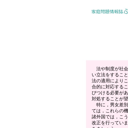
法や制度が社会
い立法をするこ
法の適用により
合的に対応する
びつける必要が
対処することが
特に，男女差別
ては，これらの
諸外国では，こ
改正を行ってい