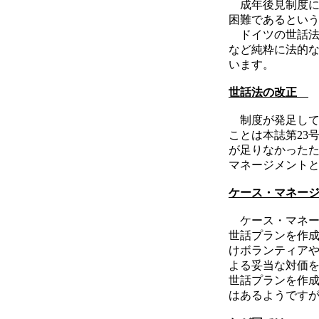
成年後見制度に
困難であるとい
ドイツの世話法で
など純粋に法的
います。
世話法の改正
制度が発足してか
ことは本誌第23
が足りなかった
マネージメント
ケース・マネー
ケース・マネー
世話プランを作
けボランティア
よる妥当な対価
世話プランを作
はあるようです