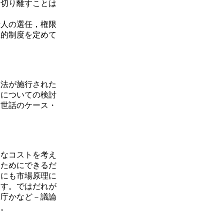
切り離すことは
話人の選任，権限
祉的制度を定めて
正法が施行された
りについての検討
は世話のケース・
なコストを考え
るためにできるだ
合にも市場原理に
ます。ではだれが
官庁かなど－議論
す。