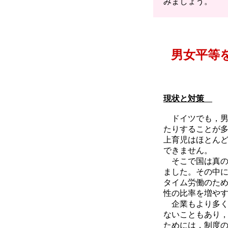
みましょう。
男女平等
現状と対策
ドイツでも，男
たりすることが
上育児はほとん
できません。
そこで国は真の
ました。その中
タイム労働のた
性の比率を増や
企業もより多く
ないこともあり
ためには，制度