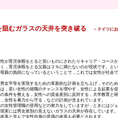
を阻むガラスの天井を突き破る
－ドイツに
性が育児休暇をとると笑いものにされたりキャリア・コースか
多く，育児休暇をとる父親は２％に満たないのが現状です。と
ど母親の負担になっているということで，これでは女性が社会
男女平等を実現するための革新的な計画を立ち上げ，そのため
には，若い女性の就職のチャンスを増やす，女性による起業を
めの条件を整える，女性への賃金差別に反対する，大学教育と
す，女性を暴力から守る，などの計画が含まれています。
の女性管理職の登用などの努力をしていますが，ときにはジェ
，現実には男女差別の見えないガラスの天井が存在しています
の改革と並んで女性自身の意識の改革も必要とされます。