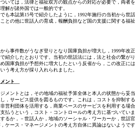
ついては，法律と福祉双方の観点からの対応が必要で，両者を
う理解が諸外国では一般的です。
も本誌第15号で紹介したように，1992年施行の当初から世
なことの他に世話人の育成，報酬負担など国の支援に関する福
ら事件数がうなぎ登りとなり国庫負担が増大し，1999年改
号で紹介したとおりです。当初の世話法には，法と社会の繋が
ため国庫負担が予想外に増大したという反省から，この改正に
という考え方が採り入れられました。
ジメント
ジメントとは，その地域の福祉予算全体と本人の状態から妥当
成し，サービス提供を図るものです。これは，コストを抑制す
や非営利団体を活用する，商業ベースのサービスを利用する場
を支払うという，コスト・コントロールの考え方に基づいてい
成するか，－世話人か，地域のソーシャル・ワーカーか，世話
が，ケース・マネージメントの考え方自体に異論はないようで