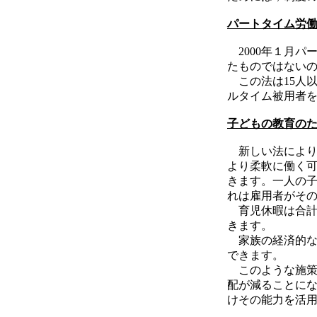
パートタイム労
2000年１月パ
たものではない
この法は15人
ルタイム被用者
子どもの教育の
新しい法により
より柔軟に働く
きます。一人の
れは雇用者がそ
育児休暇は合計
きます。
家族の経済的な
できます。
このような施策
配が減ることに
けその能力を活