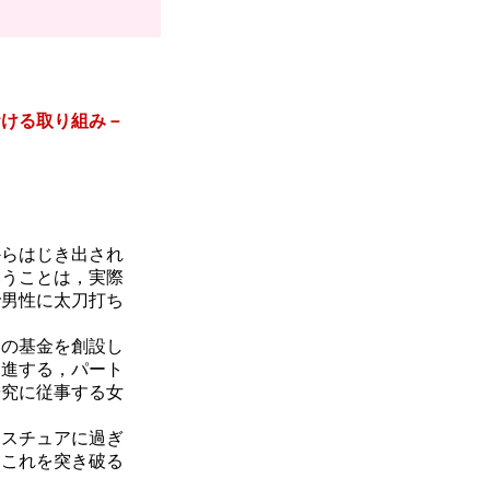
おける取り組み－
らはじき出され
いうことは，実際
で男性に太刀打ち
の基金を創設し
促進する，パート
研究に従事する女
スチュアに過ぎ
。これを突き破る