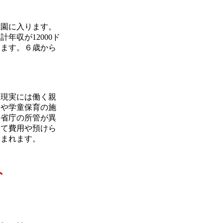
園に入ります。
収が12000ド
ります。６歳から
現実には働く親
園や学童保育の施
，省庁の所管が異
って費用や預けら
望まれます。
ト