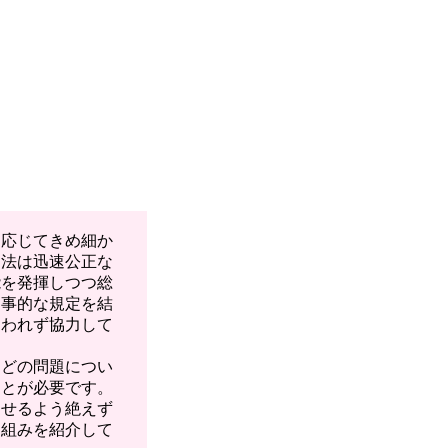
応じてきめ細か
司法は迅速公正な
能を発揮しつつ総
刑事的な規定を結
らわれず協力して
どの問題につい
ことが必要です。
させるよう絶えず
り組みを紹介して