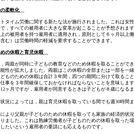
働の柔軟化
ートタイム労働に関する新たな法が施行されました。これは女
ので，すべての被用者に大きな変革が起こることが予想されま
以上の被用者を持つ雇用者に適用され，原則として６ヶ月以上
を含む）は労働時間の軽減を要求することができます。
ための休暇と育児休暇
，両親が同時に子どもの教育などのため休暇を取ることができ
可能性が拡大しました。両親はこの休暇の全部または一部を一
子どものための休暇は合計３年間，四つの期間に分けて取るこ
の仕事を３年間確保しておかなければならないことを意味しま
12ヶ月ですが，雇用者が同意するときは子どもが８歳になる
状況によっては，親は育児休暇を取っている間でも週30時間
により父親が子どものための休暇を取っても家族の経済的状況
なりました。これは熟練労働者が子どものための休暇を取った
用したいという雇用者の要請にも応えるものです。