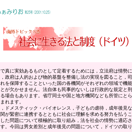
で真に実効あるものとして定着するためには，立法府は情勢に
と，政府は人的および物的基盤を整備し法の実現を図ること，
これを保障することといった国の各機関がそれぞれの領域で機
ことが欠かせません。法自体も民事的ないしは行政的な規定と
ある場合もあります。省庁同士や国と地方機関なども所管にと
望まれます。
，ドメスティック・バイオレンス，子どもの虐待，成年後見な
機関が緊密に連携するとともに社会に理解を求める努力を払う
うした問題について積極的に取り組み，法を社会の情勢に適応
ます。今回は男女差別と成年後見の問題について，ドイツの取