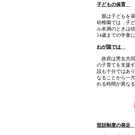
子どもの保育
親は子どもを昼
幼稚園では，子ど
ル未満のときは
14歳までの学童
わが国では
政府は男女共同
の子育てを支援
設も十分ではあ
なることから一
れる時間が異な
世話制度の発