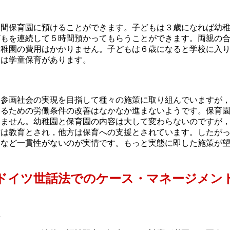
間保育園に預けることができます。子どもは３歳になれば幼稚
もを連続して５時間預かってもらうことができます。両親の合計年
幼稚園の費用はかかりません。子どもは６歳になると学校に入
には学童保育があります。
参画社会の実現を目指して種々の施策に取り組んでいますが，
するための労働条件の改善はなかなか進まないようです。保育
りません。幼稚園と保育園の内容は大して変わらないのですが
方は教育とされ，他方は保育への支援とされています。したが
るなど一貫性がないのが実情です。もっと実態に即した施策が
ドイツ世話法でのケース・マネージメン
足