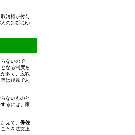
・取消権が付与
本人の判断にゆ
限らないので、
）となる制度を
産が多く、広範
人等は複数であ
ならないものと
分するには、家
に加えて、
保佐
ることを法文上