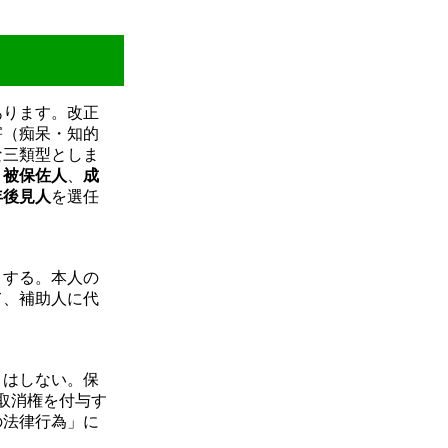
あります。改正
害（痴呆・知的
な三類型としま
、
被保佐人
、
成
年後見人
を選任
とする。本人の
て、補助人に代
とはしない。保
取消権を付与す
の法律行為」に