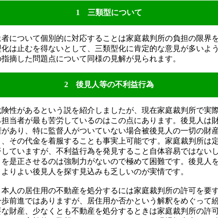
1 三類型について
者について個別的に対応することは家庭裁判所の負担の限界
型化は止むを得ないとして、三類型化に肯定的な意見が多いよ
の指摘した問題点について同様の見解が見られます。
2 後見人等の不利益行為
険性があるという説を紹介しましたが、現在家庭裁判所で実
る担当者が最も苦労しているのはこの点にあります。後見人は
権があり、特に監督人がついていない場合被後見人の一切の財
き、その代金を着服することも事実上可能です。家庭裁判所は
督していますが、不利益行為を発見すること自体容易ではない
とを是正させるのは強制力がないので極めて困難です。後見人
、よりよい後見人を探す見込みも乏しいのが実情です。
本人の居住用の不動産を処分するには家庭裁判所の許可を要
一歩前進ではありますが、居住用か否かという解釈をめぐって
要な財産、少なくとも不動産を処分するときは家庭裁判所の許