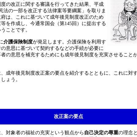
制度の改正に関する審議を行ってきた結果、平成
日「民法の一部を改正する法律案等要綱案」を取りま
政府は、これに基づいて成年後見制度改正のため
等を作成し、今通常国会（第145回）に提出する
いうことです。
に
介護保険制度
が発足します。介護保険を利用す
者の意思に基づいて契約するなどの手続が必要に
事者の意思を補充するためにも成年後見制度を充実させること
、成年後見制度改正案の要点を紹介するとともに、これに対
ましょう。
改正案の要点
、対象者の福祉の充実という観点から
自己決定の尊重
の理念