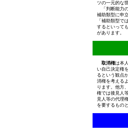
ツの一元的な
「判断能力の
補助類型に申
「補助類型で
するといって
があります。
取消権
は本
い自己決定権
るという観点
消権を考える
ります。他方
権では後見人
見人等の代理
を要するもの