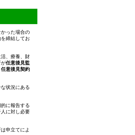
なかった場合の
約を締結してお
生活、療養、財
所が
任意後見監
、
任意後見契約
分な状況にある
期的に報告する
督人に対し必要
所は申立てによ