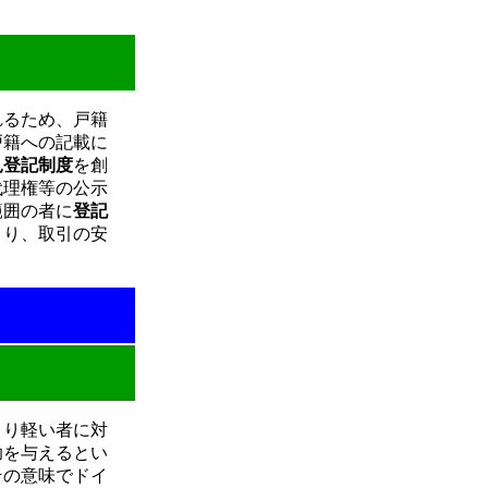
れるため、戸籍
戸籍への記載に
見登記制度
を創
代理権等の公示
範囲の者に
登記
より、取引の安
より軽い者に対
助を与えるとい
その意味でドイ