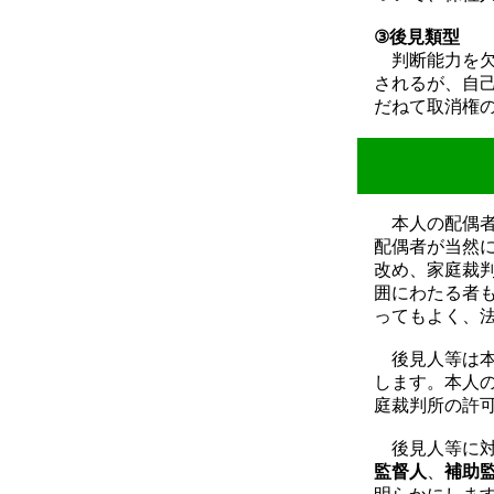
③後見類型
判断能力を欠
されるが、自
だねて取消権
本人の配偶者
配偶者が当然
改め、家庭裁
囲にわたる者
ってもよく、
後見人等は本
します。本人
庭裁判所の許
後見人等に対
監督人
、
補助