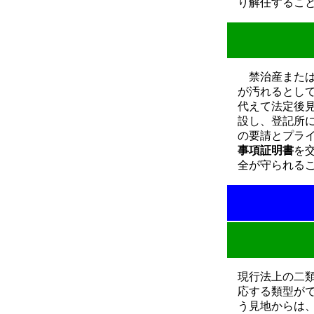
り解任するこ
禁治産または
が汚れるとし
代えて法定後
設し、登記所
の要請とプラ
事項証明書
を
全が守られる
現行法上の二
応する類型が
う見地からは