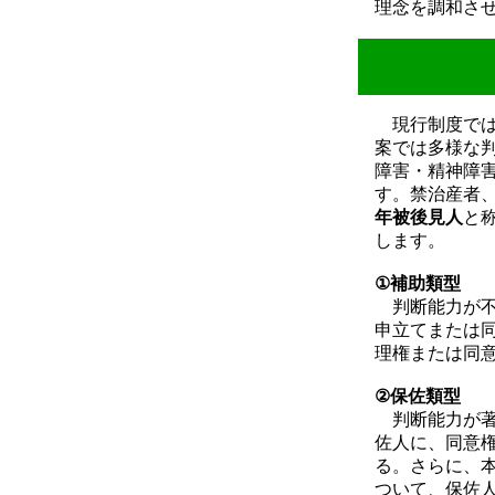
理念を調和さ
現行制度では
案では多様な
障害・精神障
す。禁治産者
年被後見人
と
します。
①補助類型
判断能力が不
申立てまたは
理権または同
②保佐類型
判断能力が著
佐人に、同意権
る。さらに、
ついて、保佐