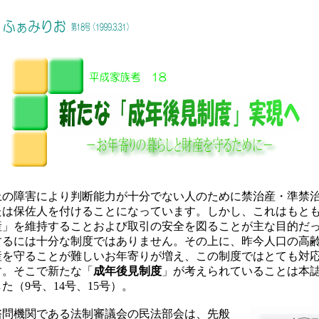
の障害により判断能力が十分でない人のために禁治産・準禁
たは保佐人を付けることになっています。しかし、これはもと
産」を維持することおよび取引の安全を図ることが主な目的だ
するには十分な制度ではありません。その上に、昨今人口の高
産を守ることが難しいお年寄りが増え、この制度ではとても対
す。そこで新たな「
成年後見制度
」が考えられていることは本
た（9号、14号、15号）。
問機関である法制審議会の民法部会は、先般