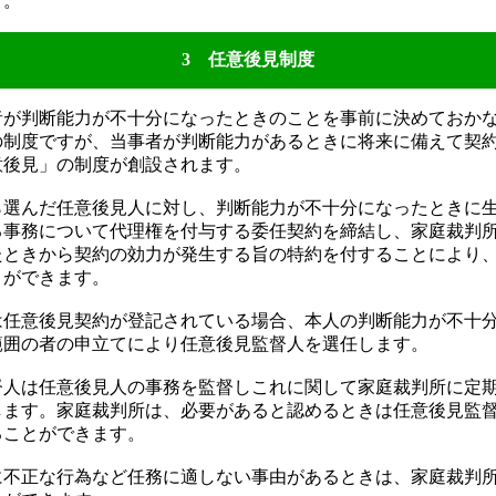
す。
3 任意後見制度
が判断能力が不十分になったときのことを事前に決めておか
の制度ですが、当事者が判断能力があるときに将来に備えて契
意後見」の制度が創設されます。
選んだ任意後見人に対し、判断能力が不十分になったときに
る事務について代理権を付与する委任契約を締結し、家庭裁判
たときから契約の効力が発生する旨の特約を付することにより
とができます。
任意後見契約が登記されている場合、本人の判断能力が不十
範囲の者の申立てにより任意後見監督人を選任します。
人は任意後見人の事務を監督しこれに関して家庭裁判所に定
します。家庭裁判所は、必要があると認めるときは任意後見監
ることができます。
不正な行為など任務に適しない事由があるときは、家庭裁判