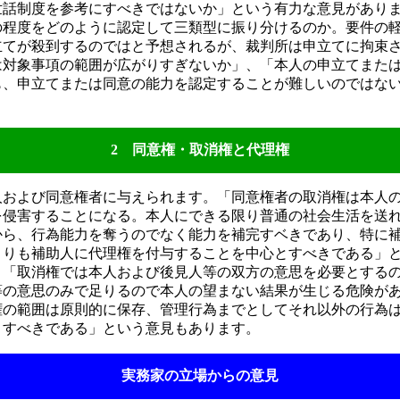
世話制度を参考にすべきではないか」という有力な意見があり
程度をどのように認定して三類型に振り分けるのか。要件の
立てが殺到するのではと予想されるが、裁判所は申立てに拘束
は対象事項の範囲が広がりすぎないか」、「本人の申立てまた
も、申立てまたは同意の能力を認定することが難しいのではな
2 同意権・取消権と代理権
人および同意権者に与えられます。「同意権者の取消権は本人
を侵害することになる。本人にできる限り普通の社会生活を送
から、行為能力を奪うのでなく能力を補完すベきであり、特に
よりも補助人に代理権を付与することを中心とすべきである」
、「取消権では本人および後見人等の双方の意思を必要とする
等の意思のみで足りるので本人の望まない結果が生じる危険が
権の範囲は原則的に保存、管理行為までとしてそれ以外の行為
とすべきである」という意見もあります。
実務家の立場からの意見