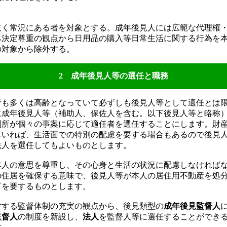
く常況にある者を対象とする。成年後見人には広範な代理権
己決定尊重の観点から日用品の購入等日常生活に関する行為を
の対象から除外する。
2 成年後見人等の選任と職務
も多くは高齢となっていて必ずしも後見人等として適任とは
に成年後見人等（補助人、保佐人を含む。以下後見人等と略称
判所が個々の事案に応じて適任者を選任することにします。財
もいれば、生活面での特別の配慮を要する場合もあるので後見
法人を選任してもよいものとします。
人の意思を尊重し、その心身と生活の状況に配慮しなければ
の住居を確保する意味で、後見人等が本人の居住用不動産を処
可を要するものとします。
する監督体制の充実の観点から、後見類型の
成年後見監督人
監督人
の制度を新設し、
法人
を監督人等に選任することができ