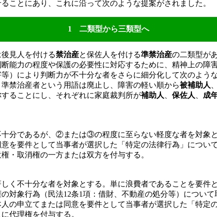
せることにあり、これに沿って次のような提案がされました。
1 二類型から三類型へ
後見人を付ける
禁治産
と保佐人を付ける
準禁治産
の二類型が
判断能力の程度や保護の必要性に対応するために、精神上の障
害等）により判断力が不十分な者をさらに細分化して次のよう
、準禁治産者という用語は廃止し、障害の軽い順から
被補助人
称することにし、それぞれに家庭裁判所が
補助人
、
保佐人
、
成
十分であるが、②または③の程度に至らない軽度な者を対象
同意を要件として当事者が選択した「特定の法律行為」につい
意権・取消権の一方または双方を付与する。
しく不十分な者を対象とする。単に浪費者であることを要件
の対象行為（民法12条1項：借財、不動産の処分等）について
本人の申立てまたは同意を要件として当事者が選択した「特定
人に代理権を付与する。