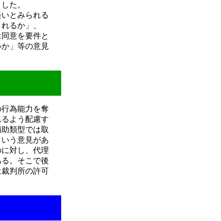
ました。
軽いとみられる
されるか」、
は同意を要件と
いか」等の意見
の行為能力を奪
れるよう配慮す
補助類型では取
という意見があ
のに対し、代理
ある。そこで後
は裁判所の許可