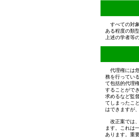
すべての対象
ある程度の類
上述の学者等
代理権には危
務を行ってい
て包括的代理
することがで
求めるなど監
てしまったこ
はできますが
改正案では、
ます。これは
あります。重