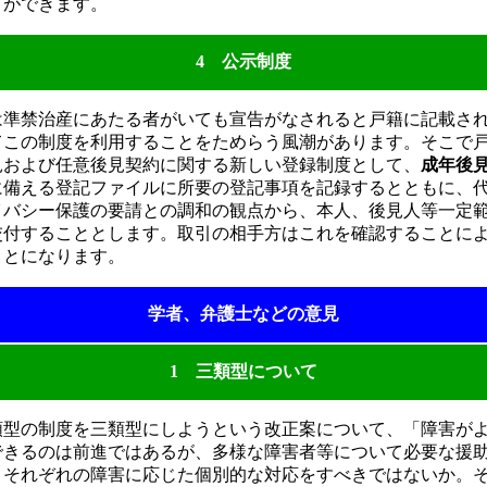
とができます。
4 公示制度
準禁治産にあたる者がいても宣告がなされると戸籍に記載さ
てこの制度を利用することをためらう風潮があります。そこで
見および任意後見契約に関する新しい登録制度として、
成年後
に備える登記ファイルに所要の登記事項を記録するとともに、
イバシー保護の要請との調和の観点から、本人、後見人等一定
交付することとします。取引の相手方はこれを確認することに
ことになります。
学者、弁護士などの意見
1 三類型について
類型の制度を三類型にしようという改正案について、「障害が
できるのは前進ではあるが、多様な障害者等について必要な援
、それぞれの障害に応じた個別的な対応をすべきではないか。