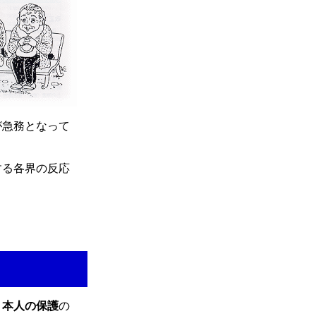
が急務となって
する各界の反応
と
本人の保護
の