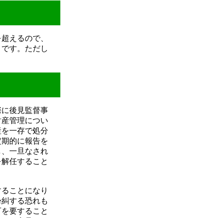
を超えるので、
うです。ただし
際に後見監督事
財産管理につい
産を一存で処分
定期的に報告を
し、一旦なされ
を解任すること
することになり
紛糾する恐れも
可を要すること