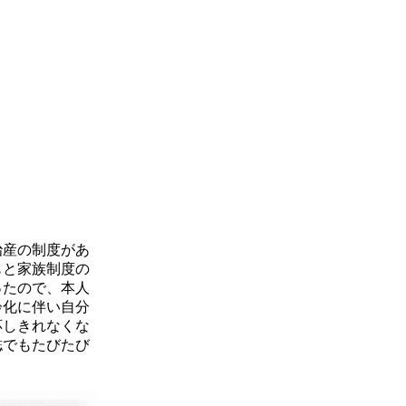
治産の制度があ
もと家族制度の
ったので、本人
齢化に伴い自分
応しきれなくな
誌でもたびたび