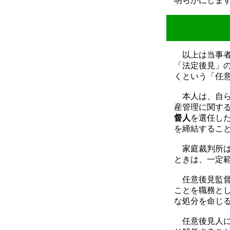
明らかにしま
以上は当事者
「法定後見」
くという「任
本人は、自ら
産管理に関す
督人
を選任し
を締結するこ
家庭裁判所は
ときは、一定
任意後見監督
ことを職務と
な処分を命じ
任意後見人に