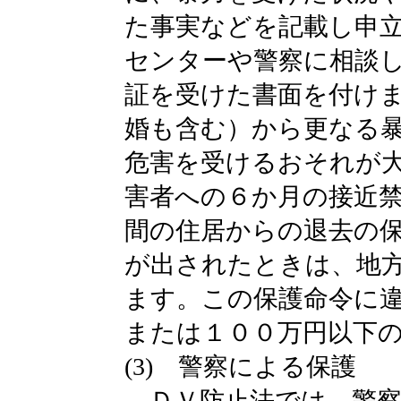
た事実などを記載し申
センターや警察に相談
証を受けた書面を付け
婚も含む）から更なる
危害を受けるおそれが
害者への６か月の接近
間の住居からの退去の
が出されたときは、地
ます。この保護命令に
または１００万円以下
(3) 警察による保護
ＤＶ防止法では、警察