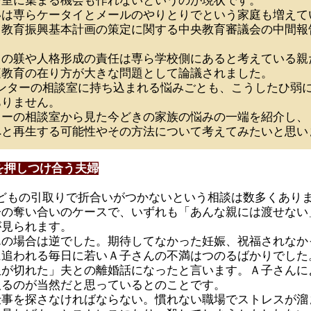
一室に集まる機会も作れないというのが現状です。
いは専らケータイとメールのやりとりでという家庭も増えて
と教育振興基本計画の策定に関する中央教育審議会の中間報
もの躾や人格形成の責任は専ら学校側にあると考えている親
庭教育の在り方が大きな問題として論議されました。
ンターの相談室に持ち込まれる悩みごとも、こうしたひ弱
ありません。
ターの相談室から見た今どきの家族の悩みの一端を紹介し、
へと再生する可能性やその方法について考えてみたいと思い
を押しつけ合う夫婦
どもの引取りで折合いがつかないという相談は数多くあり
子の奪い合いのケースで、いずれも「あんな親には渡せない
が見られます。
んの場合は逆でした。期待してなかった妊娠、祝福されなか
に追われる毎日に若いＡ子さんの不満はつのるばかりでした
限が切れた」夫との離婚話になったと言います。Ａ子さんに
取るのが当然だと思っているとのことです。
仕事を探さなければならない。慣れない職場でストレスが溜