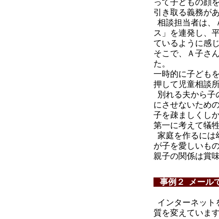
って子どもの顔を
引き取る義務が
相談担当者は、
ス」を連発し、平
ているように感
そこで、Ａ子さ
た。
一時的に子ども
押して児童相談
別れる夫から子
にさせないため
子を疎ましくし
第一に考えて犠
家庭を作るには
が子を愛しいも
親子の関係は賞
事例２ メール
インターネット
質を変えていま