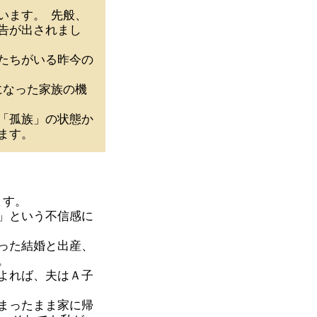
います。 先般、
告が出されまし
たちがいる昨今の
になった家族の機
「孤族」の状態か
ます。
ます。
」という不信感に
った結婚と出産、
。
よれば、夫はＡ子
まったまま家に帰