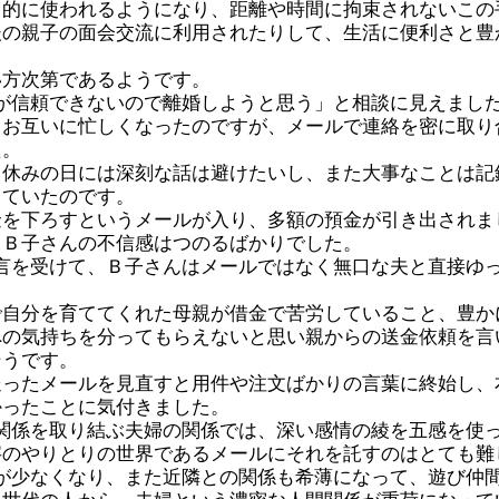
常的に使われるようになり、距離や時間に拘束されないこの
後の親子の面会交流に利用されたりして、生活に便利さと豊
い方次第であるようです。
が信頼できないので離婚しようと思う」と相談に見えまし
てお互いに忙しくなったのですが、メールで連絡を密に取り
た。
、休みの日には深刻な話は避けたいし、また大事なことは記
っていたのです。
金を下ろすというメールが入り、多額の預金が引き出されま
、Ｂ子さんの不信感はつのるばかりでした。
言を受けて、Ｂ子さんはメールではなく無口な夫と直接ゆ
で自分を育ててくれた母親が借金で苦労していること、豊か
への気持ちを分ってもらえないと思い親からの送金依頼を言
そうです。
送ったメールを見直すと用件や注文ばかりの言葉に終始し、
かったことに気付きました。
関係を取り結ぶ夫婦の関係では、深い感情の綾を五感を使
字のやりとりの世界であるメールにそれを託すのはとても難
が少なくなり、また近隣との関係も希薄になって、遊び仲