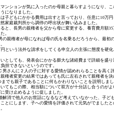
。
級マンションが気に入ったのか母親と暮らすようになり、こ
ようになりました。
は子どもにかかる費用は出すと言っており、任意に10万円
突然家庭裁判所から調停の呼出状が舞い込みました。
ると、長男の親権者を父から母に変更する、養育費月額35
した。
男の親権者が母になれば母の氏を名乗るだろうから、最初
ん。
万円という法外な請求をしてくる申立人の主張に態度を硬化
よいとしても、発表会にかかる膨大な諸経費まで詳細を盛り
は負担できないというのです。
Ｃ男さんに２人の子に対する愛情が認めれらることを高く
は親権者変更の結果ではあっても氏に左右されて親権者を決
つまでも親子であることに何もかわりないことを説明しま
ついてもこの際、相当額について双方が十分話し合うのがよ
ヴに受け止めるように促しました。
婚解消で他人のお世話になるなど考えていなかった、子ど
ることにします、子への愛情を評価されて元気がでましたと
た。