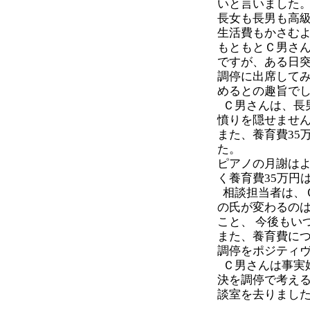
いと言いました
長女も長男も高
生活費もかさむ
もともとＣ男さん
ですが、ある日
調停に出席してみ
めるとの趣旨で
Ｃ男さんは、長
憤りを隠せませ
また、養育費35
た。
ピアノの月謝は
く養育費35万円
相談担当者は、
の氏が変わるの
こと、 今後もい
また、養育費に
調停をポジティ
Ｃ男さんは事実
決を調停で考え
談室を去りまし