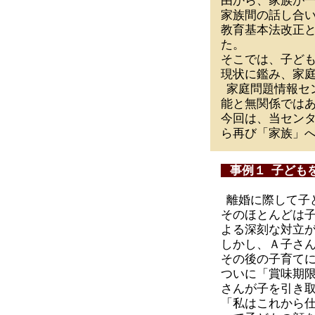
由から、家族が
家族間の話し合
教育基本法改正
た。
そこでは、子ど
現状に鑑み、家
家庭問題情報セ
能と無関係では
今回は、当セン
ら再び「家族」
事例１ 子ども
離婚に際して子
そのほとんどは
よる深刻な対立
しかし、Ａ子さ
その後の子育て
ついに「賞味期
さんが子を引き
「私はこれから