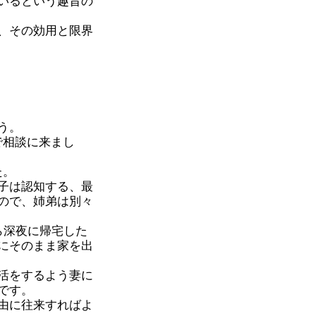
いるという趣旨の
、その効用と限界
う。
で相談に来まし
た。
子は認知する、最
ので、姉弟は別々
ら深夜に帰宅した
にそのまま家を出
活をするよう妻に
です。
由に往来すればよ