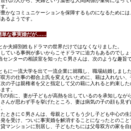
た世代の人から、夫婦という濃密な人間関係が重荷になって
ます。
が豊かなコミュニケーションを保障するものになるためには
があるようです。
簡単な事実婚だが……
とか夫婦別姓もドラマの世界だけではなくなりました。
をしている事例が多いからこそドラマに迫力もあるのでしょ
当センターの相談室を知ったＣ男さんは、次のような趣旨
ともに一流大学を出て一流企業に就職し、職場結婚しまし
が双方の仕事の都合上氏を変えないために、籍は入れない、
に次の子は親権者を父と指定して父の籍に入れると約束した
います。
カ月の頃に、妻が子どもが高熱を出しているのを承知しなが
男さんが思わず手を挙げたところ、妻は病気の子の顔も見ず
す。
したときにＣ男さんは、母親としてもう少し子ども中心の生
反発を受け、ついに事実婚を解消することになったとのこと
賃貸マンションに別居し、子どもたちには父母双方の家を自