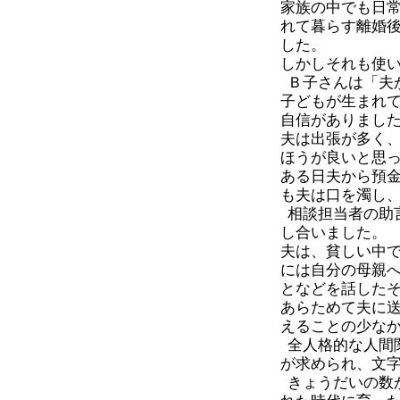
家族の中でも日
れて暮らす離婚
した。
しかしそれも使
Ｂ子さんは「夫
子どもが生まれ
自信がありまし
夫は出張が多く
ほうが良いと思
ある日夫から預
も夫は口を濁し
相談担当者の助
し合いました。
夫は、貧しい中
には自分の母親
となどを話した
あらためて夫に
えることの少な
全人格的な人間
が求められ、文
きょうだいの数