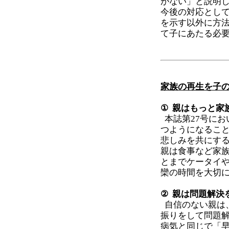
がない」と説明
今後の対応とし
を示す以外に方法
て子にあたる必
家族の再生を子
① 親はもっと家
本誌第27号に
つようになること
悲しみを共にす
親は食事など家
とまでケータイや
欒の時間を大切
② 親は問題解決
自信のない親は
振りをして問題
病気と同じで「