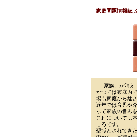
家庭問題情報誌 ふぁ
「家族」が消え
かつては家庭内
場も家庭から離
近年では育児や
って家族の営み
これについては本
ころです。
聖域とされてき