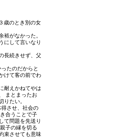
３歳のとき別の女
余裕がなかった。
うにして言いなり
の長続きせず、父
かったのだからと
かけて客の前でわ
に耐えかねてやは
、 まとまったお
切りたい。
体得させ、社会の
向き合うことで子
して問題を先送り
「親子の縁を切る
約束させても意味