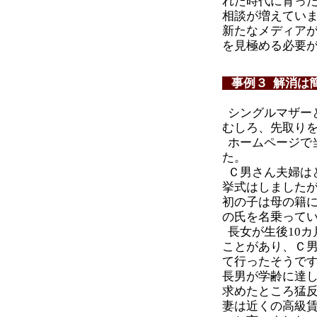
れた時代に育っ
相談が増えてい
新たなメディア
を見極める必要
事例３ 解消は
シングルマザー
むしろ、先取り
ホームページで
た。
Ｃ男さん夫婦は
挙式はしました
初の子は母の籍
の氏を名乗って
長女が生後10
ことがあり、Ｃ
て行ったそうで
長男が学齢に達
求めたところ猛
妻は近くの高級