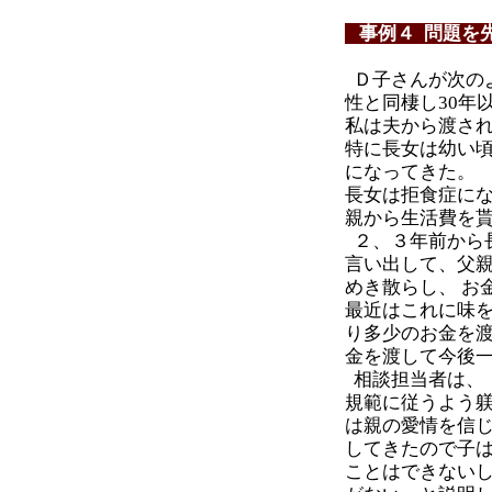
事例４ 問題を
Ｄ子さんが次の
性と同棲し30年
私は夫から渡さ
特に長女は幼い
になってきた。
長女は拒食症に
親から生活費を
２、３年前から
言い出して、父
めき散らし、 お
最近はこれに味
り多少のお金を渡
金を渡して今後
相談担当者は、
規範に従うよう躾
は親の愛情を信
してきたので子は
ことはできない