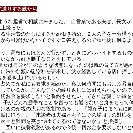
先送りする親たち
ような趣旨で相談に来ました。 自営業である夫は、長女が
以上経った。
れる生活費のたしにするため働き始め、２人の子を十分構う
頃から可愛げのない子ですぐ口答えするので腫れ物に触るよ
なり、高校にもほとんど行かず、ときにアルバイトするもの
貰いながら好き勝手なことをしている。
長女は自分がこのような状態になったのは親の育て方が悪
親に法外な額の慰謝料を要求し、父が経営している店に押し
金を巻き上げているらしい。
を占めてか私にも要求を始めた。私は何時間にもおよぶ暴言
しているが、こんなことの繰り返しには耐えられないので
一切お金を要求しないと誓約させたい、できれば親子の縁を
「子がどんな勝手なことを言っても通らないと身をもって
けるのが親の大切な役割である」、 「親が子にまともに
じ躾に従う」、「来談者は夫婦とも子にその場限りの対応を
次々と難問を突きつけてくるのではないか 」と指摘し、
し、互いに扶養義務があるので今後一切お金を要求しないと