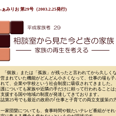
みりお 第29号（2003.2.25発行)
、「個族」または「孤族」が残ったと言われてから久しく
で営まれていた機能がどんどん小さくなって、仕事の場も子
されて、企業や学校という社会制度に吸収されてきました。
介護についても家族や近隣の手だけに頼って行われることは
を支援する国や地域の制度が発達してきております。
誌第25号でも最近の政府の｢仕事と子育ての両立支援策の
た一家団欒についても、食事時間や観たいテレビ番組がそれ