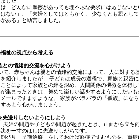
しました。
ては「どんなに摩擦があっても理不尽な要求には応じないと
はない」、「夫婦としてはともかく、 少なくとも親とし
要がある」と助言しました。
の福祉の視点から考える
族との情緒的交流を心がけよう
おいて、赤ちゃんは親との情緒的交流によって、人に対する
を紹介しましたが、 子どもは成長の過程で、家族と親密
ることによって家族との絆を深め、人間関係の機微を体得し
族が集まったときは、努めて楽しい話をするようにしたいも
メールですますような、 家族がバラバラの「孤族」にな
にするよう心がけましょう。
を先送りしないようにしよう
、夫婦の問題や子どもの問題が起きたとき、正面から立ち
解決を一寸のばしに先送りしがちです。
早期発見、早期治療」をしておけば軽症ですむものを、重症