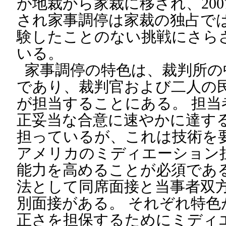
が地裁から家裁に移され、20
され家事調停は家裁の独占で
験したことのない挑戦にさら
いる。
家事調停の特色は、裁判所の
であり、裁判官および二人の
が担当することにある。 担当
正妥当な合意に速やかに達す
担っているが、これは技術を
アメリカのミディエーション
能力を高めることが必須であ
法として同席面接と当事者双
別面接がある。 それぞれ特色
正さを担保するためにミディ