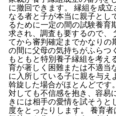
に撤回できます。 縁組を成立
なる者と子が本当に親子とし
るために一定の間の試験養育
求され、調査も要するので、 
てから審判確定までかなりの
の間に父母の気持ちがふらつ
もともと特別養子縁組を考え
育が著しく困難または不適当
に入所している子に親を与え
斡旋した場合がほとんどです
対しても不信感を抱き、容易
きには相手の愛情を試そうと
度をとったりします。 養育