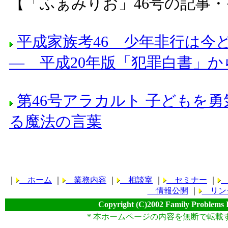
【「ふぁみりお」46号の記事
平成家族考46 少年非行は
― 平成20年版「犯罪白書」か
第46号アラカルト 子どもを
る魔法の言葉
｜
ホーム
｜
業務内容
｜
相談室
｜
セミナー
｜
情報公開
｜
リン
Copyright (C)2002 Family Problems 
* 本ホームページの内容を無断で転載