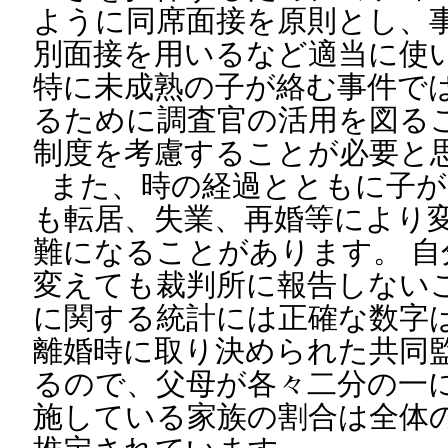
ように同席面接を原則とし、
別面接を用いるなど適当に使
特に未成熟の子が絡む事件で
るために調査官の活用を図る
制度を考慮することが必要と
また、時の経過とともに子が
も転居、失業、再婚等により
難になることがあります。 
変えても裁判所に報告しない
に関する統計には正確な数字
離婚時に取り決められた共同
るので、父母が各々二分の一
施している家族の割合は全体の