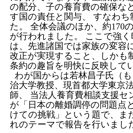
の配分、子の養育費の確保な
す国の責任と関与、 すなわち
た。 全体会議のほか、約170
が行われました。 ここで強
は、先進諸国では家族の変容
改正が実現すること、しかも
条約の趣旨を明快に反映して
わが国からは若林昌子氏（も
治大学教授、現首都大学東京
師、 当法人養育費相談支援セ
が「日本の離婚調停の問題点
けての挑戦」という題で、ま
れのテーマで報告を行いまし