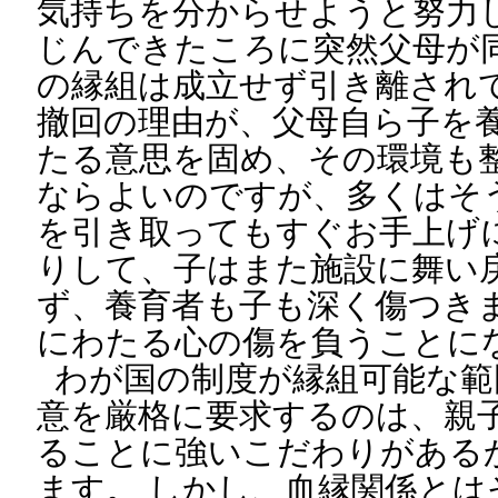
気持ちを分からせようと努力
じんできたころに突然父母が
の縁組は成立せず引き離されて
撤回の理由が、父母自ら子を
たる意思を固め、その環境も
ならよいのですが、多くはそ
を引き取ってもすぐお手上げ
りして、子はまた施設に舞い
ず、養育者も子も深く傷つきま
にわたる心の傷を負うことに
わが国の制度が縁組可能な範
意を厳格に要求するのは、親
ることに強いこだわりがある
ます。 しかし、血縁関係とは