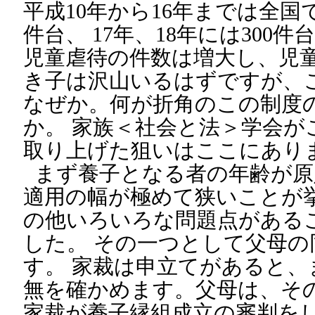
平成10年から16年までは全国
件台、 17年、18年には300
児童虐待の件数は増大し、児
き子は沢山いるはずですが、
なぜか。何が折角のこの制度
か。 家族＜社会と法＞学会が
取り上げた狙いはここにあり
まず養子となる者の年齢が原
適用の幅が極めて狭いことが
の他いろいろな問題点がある
した。 その一つとして父母
す。 家裁は申立てがあると、
無を確かめます。父母は、そ
家裁が養子縁組成立の審判を