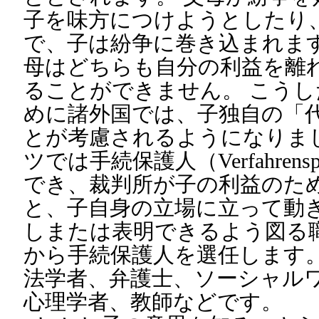
子を味方につけようとしたり
で、子は紛争に巻き込まれます
母はどちらも自分の利益を離
ることができません。 こう
めに諸外国では、子独自の「
とが考慮されるようになりま
ツでは手続保護人（Verfahrens
でき、裁判所が子の利益のた
と、子自身の立場に立って動き
しまたは表明できるよう図る
から手続保護人を選任します。
法学者、弁護士、ソーシャル
心理学者、教師などです。