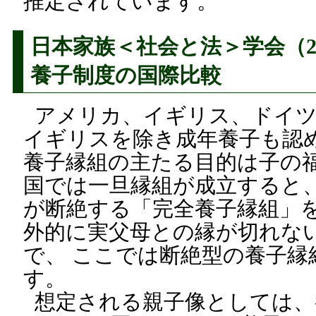
推定されています。
日本家族＜社会と法＞学会（20
養子制度の国際比較
アメリカ、イギリス、ドイ
イギリスを除き成年養子も認
養子縁組の主たる目的は子の福
国では一旦縁組が成立すると
が断絶する「完全養子縁組」
外的に実父母との縁が切れな
で、 ここでは断絶型の養子縁
す。
想定される親子像としては、