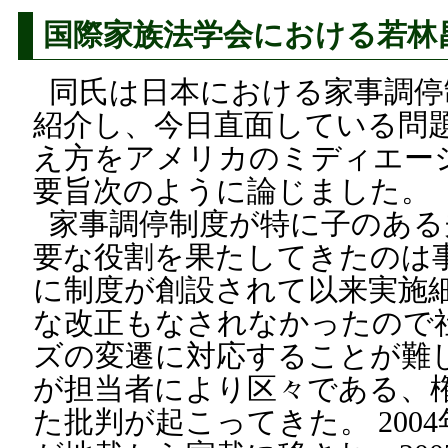
国際家族法学会における若林
同氏は日本における家事調停
紹介し、今日直面している問
え方をアメリカのミディエー
要旨次のように論じました。
家事調停制度が特に子のある
要な役割を果たしてきたのは事
に制度が創設されて以来実施細
な改正もなされなかったので
ズの変遷に対応することが難
が担当者により区々である、
た批判が起こってきた。 200