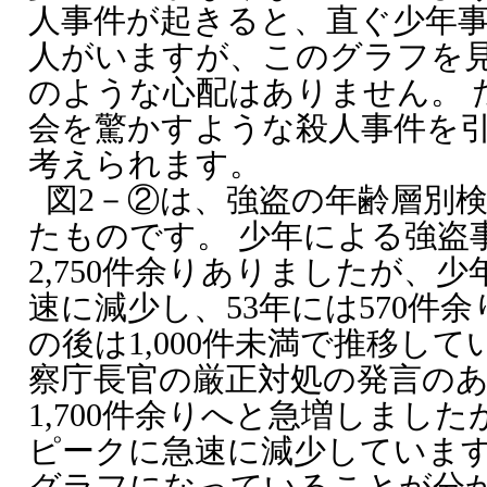
人事件が起きると、直ぐ少年
人がいますが、このグラフを
のような心配はありません。 
会を驚かすような殺人事件を
考えられます。
図2－②は、強盗の年齢層別
たものです。 少年による強盗
2,750件余りありましたが、
速に減少し、53年には570件
の後は1,000件未満で推移し
察庁長官の厳正対処の発言のあ
1,700件余りへと急増しましたが、
ピークに急速に減少していま
グラフになっていることが分か