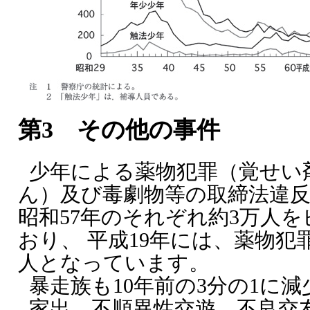
第3 その他の事件
少年による薬物犯罪（覚せい
ん）及び毒劇物等の取締法違
昭和57年のそれぞれ約3万人
おり、 平成19年には、薬物犯罪1
人となっています。
暴走族も10年前の3分の1に
家出、不順異性交遊、不良交