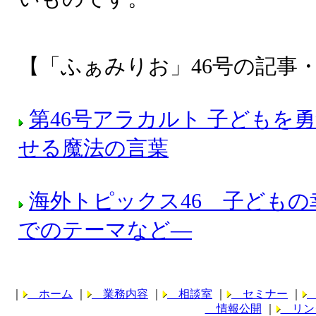
【「ふぁみりお」46号の記事
第46号アラカルト 子どもを
せる魔法の言葉
海外トピックス46 子ども
でのテーマなど―
｜
ホーム
｜
業務内容
｜
相談室
｜
セミナー
｜
情報公開
｜
リン