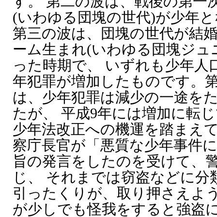
す。 第二の波は、戦後の第一
(いわゆる団塊の世代)が少年
第三の波は、団塊の世代が結
ーム生まれ(いわゆる団塊ジュ
った時期で、 いずれも少年人
年犯罪が増加したものです。
は、少年犯罪は減少の一途を
たが、 平成9年には増加に転
少年法改正への機運を踏まえて
察庁長官が「悪質な少年事件
旨の発言をしたのを受けて、
じ、 それまでは窃盗などに分
引ったくりが、取り押さえよ
が少しでも怪我をすると強盗