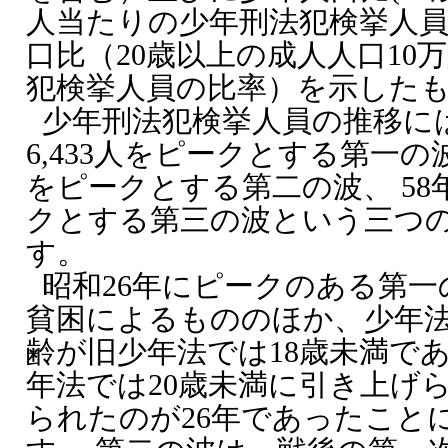
人当たりの少年刑法犯検挙人員
口比（20歳以上の成人人口10
犯検挙人員の比率）を示した
少年刑法犯検挙人員の推移には
6,433人をピークとする第一の波、
をピークとする第二の波、 58年の
クとする第三の波という三つ
す。
昭和26年にピークのある第
貧困によるもののほか、少年
齢が旧少年法では18歳未満で
年法では20歳未満に引き上げ
られたのが26年であったこと