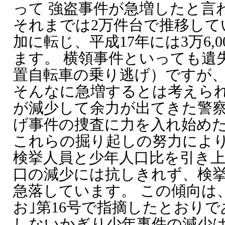
って 強盗事件が急増したと言
それまでは2万件台で推移して
加に転じ、平成17年には3万6,
ます。 横領事件といっても遺
置自転車の乗り逃げ）ですが
そんなに急増するとは考えられ
が減少して余力が出てきた警
げ事件の捜査に力を入れ始め
これらの掘り起しの努力により
検挙人員と少年人口比を引き
口の減少には抗しきれず、検
急落しています。 この傾向は、
お｣第16号で指摘したとおり
しないかぎり少年事件の減少