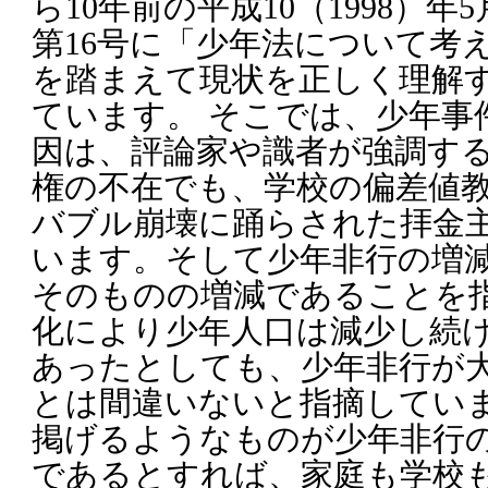
ら10年前の平成10（1998）年
第16号に「少年法について考
を踏まえて現状を正しく理解
ています。 そこでは、少年事
因は、評論家や識者が強調す
権の不在でも、学校の偏差値
バブル崩壊に踊らされた拝金
います。そして少年非行の増
そのものの増減であることを指
化により少年人口は減少し続
あったとしても、少年非行が
とは間違いないと指摘していま
掲げるようなものが少年非行
であるとすれば、家庭も学校