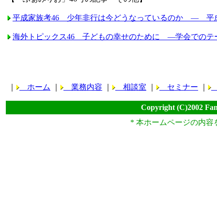
平成家族考46 少年非行は今どうなっているのか ― 平
海外トピックス46 子どもの幸せのために ―学会でのテ
｜
ホーム
｜
業務内容
｜
相談室
｜
セミナー
｜
Copyright (C)2002 Fam
* 本ホームページの内