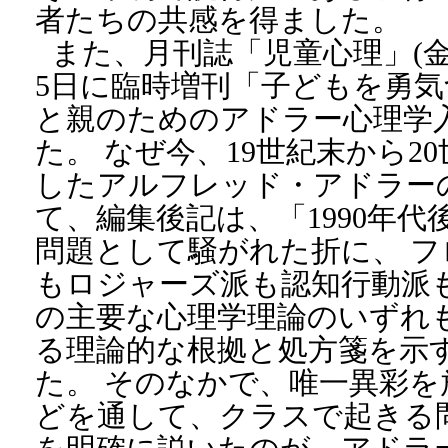
者たちの共感を得ました。
また、月刊誌「児童心理」(金
5日に臨時増刊「子どもを勇
と親のためのアドラー心理学
た。 なぜ今、19世紀末から2
したアルフレッド・アドラー
て、編集後記は、「1990年
問題として騒がれた折に、 
もロジャーズ派も認知行動派
の主要な心理学理論のいずれ
る理論的な根拠と処方箋を示
た。 そのなかで、唯一異彩を
どを通して、クラスで起きる