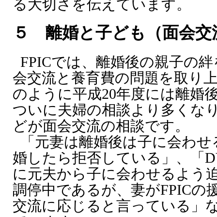
る大切さを伝えています。
５ 離婚と子ども（面会交
FPICでは、離婚後の親子の
会交流と養育費の問題を取り上
のように平成20年度には離婚
ついに夫婦の相談より多くな
どが面会交流の相談です。
「元妻は離婚後は子に会わせ
婚したら拒否している」、「D
に元夫から子に会わせるよう迫
調停中であるが、妻がFPIC
交流に応じると言っている」