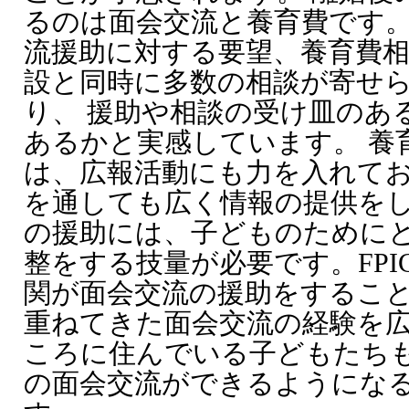
るのは面会交流と養育費です。
流援助に対する要望、養育費
設と同時に多数の相談が寄せ
り、 援助や相談の受け皿のあ
あるかと実感しています。 養
は、広報活動にも力を入れて
を通しても広く情報の提供をし
の援助には、子どものために
整をする技量が必要です。FP
関が面会交流の援助をすること
重ねてきた面会交流の経験を
ころに住んでいる子どもたち
の面会交流ができるようにな