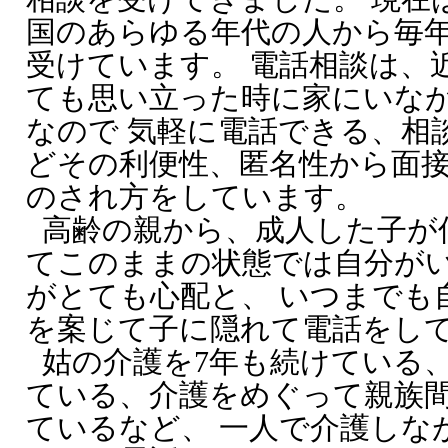
国のあらゆる年代の人から毎年
受けています。 電話相談は、
ても思い立った時に家にいな
なので 気軽に電話できる、相
どその利便性、匿名性から面
のされ方をしています。
高齢の親から、成人した子が
てこのままの状態では自分が
がとても心配と、 いつまでも
を案じて子に隠れて電話をし
姑の介護を7年も続けている
ている、介護をめぐって親族
ているなど、 一人で介護しな