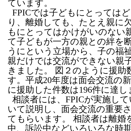
ています。
FPICでは子どもにとっては
り、離婚しても、たとえ親に
もにとってはかけがいのない親
て子どもが一方の親との絆を
うにという立場から、子の福
親だけでは交流ができない親
きました。 図２のように援助
す。平成20年度は面会交流の新
に援助した件数は196件に達し
相談者には、FPICが実施し
いて説明し、面会交流の重要
てもらいます。 相談者は離婚
中、訴訟中などいろいろな時