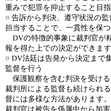
重みで犯罪を抑止すること目
○ 告訴から判決、遵守状況の
担当することで、一貫性を保つ
DVの特徴的事象に裁判官が
報を得た上での決定ができま
○ DV法廷は告発から決定まで
監督を行う
保護観察を含む判決を受ける
裁判所による監督も続けられ
督には多様な方法があります。
裁判官は被告を係属中から加害