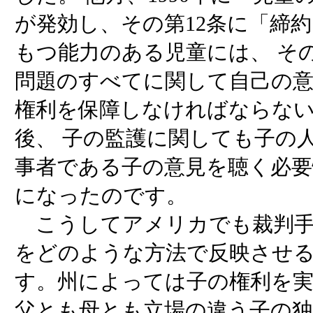
が発効し、その第12条に「締
もつ能力のある児童には、 そ
問題のすべてに関して自己の
権利を保障しなければならない･
後、 子の監護に関しても子の
事者である子の意見を聴く必
になったのです。
こうしてアメリカでも裁判手
をどのような方法で反映させ
す。州によっては子の権利を
父とも母とも立場の違う子の独