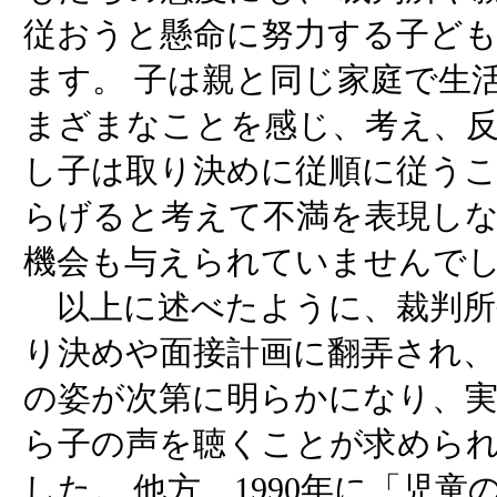
従おうと懸命に努力する子ど
ます。 子は親と同じ家庭で生
まざまなことを感じ、考え、反
し子は取り決めに従順に従う
らげると考えて不満を表現し
機会も与えられていませんで
以上に述べたように、裁判所
り決めや面接計画に翻弄され、
の姿が次第に明らかになり、実
ら子の声を聴くことが求めら
した。 他方、1990年に「児