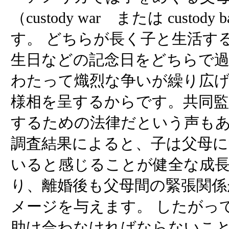
（custody war または custod
す。 どちらが長く子と生活す
生日などの記念日をどちらで
わたって熾烈な争いが繰り広げ
様相を呈するからです。共同監
するための法律だという声もあ
調査結果によると、子は父母
いると感じることが健全な成
り、離婚後も父母間の緊張関係
メージを与えます。 したがっ
助け合わなければならないこ