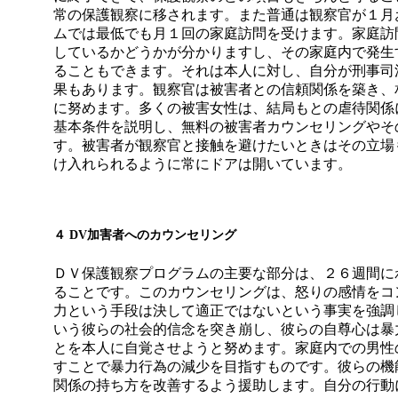
常の保護観察に移されます。また普通は観察官が１月
ムでは最低でも月１回の家庭訪問を受けます。家庭訪
しているかどうかが分かりますし、その家庭内で発生
ることもできます。それは本人に対し、自分が刑事司
果もあります。観察官は被害者との信頼関係を築き、
に努めます。多くの被害女性は、結局もとの虐待関係
基本条件を説明し、無料の被害者カウンセリングやそ
す。被害者が観察官と接触を避けたいときはその立場
け入れられるように常にドアは開いています。
４
DV
加害者へのカウンセリング
ＤＶ保護観察プログラムの主要な部分は、２６週間に
ることです。このカウンセリングは、怒りの感情をコ
力という手段は決して適正ではないという事実を強調
いう彼らの社会的信念を突き崩し、彼らの自尊心は暴
とを本人に自覚させようと努めます。家庭内での男性
すことで暴力行為の減少を目指すものです。彼らの機
関係の持ち方を改善するよう援助します。自分の行動