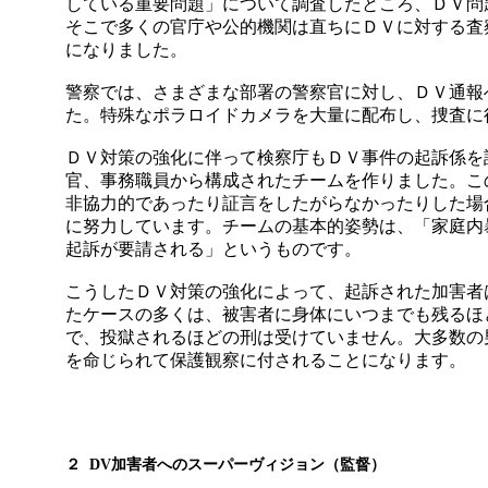
している重要問題」について調査したところ、ＤＶ問
そこで多くの官庁や公的機関は直ちにＤＶに対する査
になりました。
警察では、さまざまな部署の警察官に対し、ＤＶ通報
た。特殊なポラロイドカメラを大量に配布し、捜査に
ＤＶ対策の強化に伴って検察庁もＤＶ事件の起訴係を
官、事務職員から構成されたチームを作りました。こ
非協力的であったり証言をしたがらなかったりした場
に努力しています。チームの基本的姿勢は、「家庭内
起訴が要請される」というものです。
こうしたＤＶ対策の強化によって、起訴された加害者
たケースの多くは、被害者に身体にいつまでも残るほ
で、投獄されるほどの刑は受けていません。大多数の
を命じられて保護観察に付されることになります。
２
DV
加害者へのスーパーヴィジョン（監督）