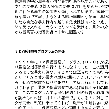
保護観察中の加害者が再び暴力行為を犯すことがあり
支配の喪失感 ２対人関係の喪失 ３注目を集めたい欲求
期にわたる暴力の習慣等が挙げられています。家庭生
族を暴力で支配しようとする精神病理的な傾向、薬物
したら新たな暴力行為を起こす危険性は高いといえま
問を受け入れる、カウンセリングを受ける、州外の旅
から観察官の指導監督は非常に困難です。
３
DV
保護観察プログラムの開発
１９９８年にＤＶ保護観察プログラム（ＤＶＯ）が採
り厳格な指導監督を行うようになりました。この適用
えるような暴力行為や、そこまでは至らなくても行為
ただけとか言葉の暴力や単純に殴っただけといった軽
ら、初めて家族を殴り軽犯罪として扱われたとしても
げされます。通常の保護観察であれば最低
６ヶ月の間
て、このプログラムでは最低限週１回の報告が義務づ
が認められれば、月１回の報告でよくなるのに対して
グが完全に軌道に乗ってくれば、報告が１週おきに減
に終了できて、保護観察のどの項目もきちんと守るこ