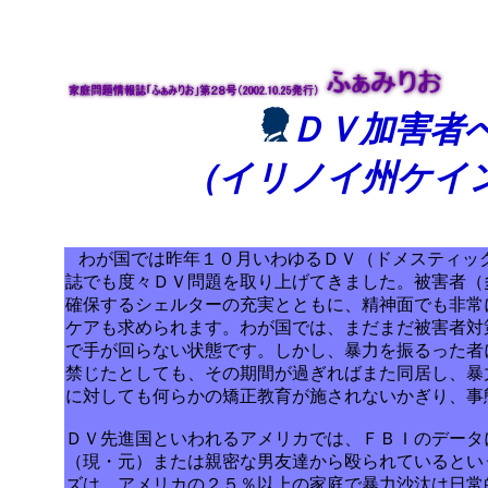
ＤＶ加害者
（イリノイ州ケイ
わが国では昨年１０月いわゆる
ＤＶ
（ドメスティッ
誌でも度々
ＤＶ
問題を取り上げてきました。被害者（
確保するシェルターの充実とともに、精神面でも非常
ケアも求められます。わが国では、まだまだ被害者対
で手が回らない状態です。しかし、暴力を振るった者
禁じたとしても、その期間が過ぎればまた同居し、暴
に対しても何らかの矯正教育が施されないかぎり、事
ＤＶ先進国といわれるアメリカでは、ＦＢＩのデータ
（現・元）または親密な男友達から殴られているとい
ズは、アメリカの２５％以上の家庭で暴力沙汰は日常