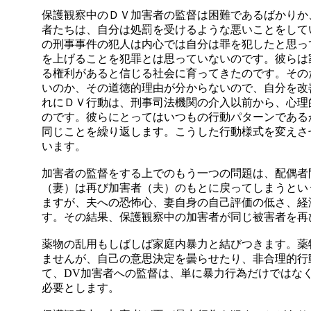
保
護観察中の
ＤＶ
加害者の監督は困難であるばかりか
者たちは、自分は処罰を受けるような悪いことをして
の刑事事件の犯人は内心では自分は罪を犯したと思っ
を上げることを犯罪とは思っていないのです。彼らは
る権利があると信じる社会に育ってきたのです。その
いのか、その道徳的理由が分からないので、自分を改
れに
ＤＶ
行動は、刑事司法機関の介入以前から、心理
のです。彼らにとってはいつもの行動パターンである
同じことを繰り返します。こうした行動様式を変えさ
います。
加害者の監督をする上でのもう一つの問題は、配偶者
（妻）は再び加害者（夫）のもとに戻ってしまうとい
ますが、夫への恐怖心、妻自身の自己評価の低さ、経
す。その結果、保護観察中の加害者が同じ被害者を再
薬物の乱用もしばしば家庭内暴力と結びつきます。薬
ませんが、自己の意思決定を曇らせたり、非合理的行
て、
DV
加害者への監督は、単に暴力行為だけではな
必要とします。