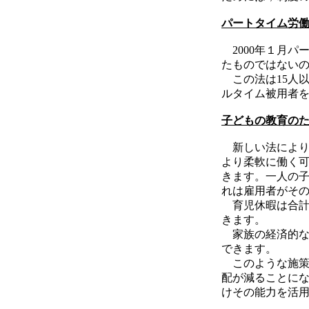
パートタイム労
2000年１月パ
たものではない
この法は15人
ルタイム被用者
子どもの教育の
新しい法により
より柔軟に働く
きます。一人の
れは雇用者がそ
育児休暇は合計
きます。
家族の経済的な
できます。
このような施策
配が減ることに
けその能力を活