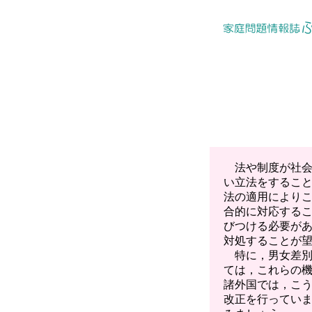
法や制度が社会
い立法をするこ
法の適用により
合的に対応する
びつける必要が
対処することが
特に，男女差別
ては，これらの
諸外国では，こ
改正を行ってい