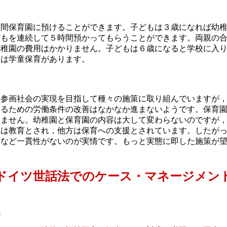
間保育園に預けることができます。子どもは３歳になれば幼稚
もを連続して５時間預かってもらうことができます。両親の合計年
幼稚園の費用はかかりません。子どもは６歳になると学校に入
には学童保育があります。
参画社会の実現を目指して種々の施策に取り組んでいますが，
するための労働条件の改善はなかなか進まないようです。保育
りません。幼稚園と保育園の内容は大して変わらないのですが
方は教育とされ，他方は保育への支援とされています。したが
るなど一貫性がないのが実情です。もっと実態に即した施策が
ドイツ世話法でのケース・マネージメン
足