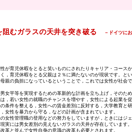
を阻むガラスの天井を突き破る
－ドイツに
性が育児休暇をとると笑いものにされたりキャリア・コースか
多く，育児休暇をとる父親は２％に満たないのが現状です。と
ど母親の負担になっているということで，これでは女性が社会
男女平等を実現するための革新的な計画を立ち上げ，そのため
には，若い女性の就職のチャンスを増やす，女性による起業を
めの条件を整える，女性への賃金差別に反対する，大学教育と
す，女性を暴力から守る，などの計画が含まれています。
の女性管理職の登用などの努力をしていますが，ときにはジェ
，現実には男女差別の見えないガラスの天井が存在しています
の改革と並んで女性自身の意識の改革も必要とされます。