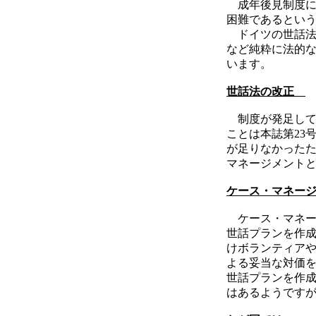
成年後見制度に
困難であるとい
ドイツの世話法で
など純粋に法的
います。
世話法の改正
制度が発足してか
ことは本誌第23
が足りなかった
マネージメント
ケース・マネー
ケース・マネー
世話プランを作
けボランティア
よる妥当な対価
世話プランを作
はあるようです