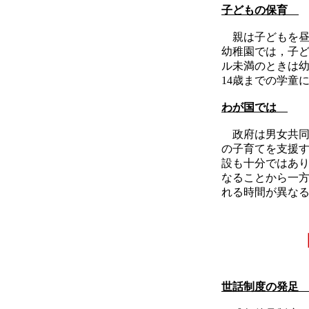
子どもの保育
親は子どもを昼
幼稚園では，子ど
ル未満のときは
14歳までの学童
わが国では
政府は男女共同
の子育てを支援
設も十分ではあ
なることから一
れる時間が異な
世話制度の発