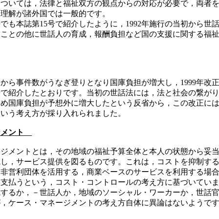
ついては，法律と福祉双方の観点からの対応が必要で，両者を
う理解が諸外国では一般的です。
も本誌第15号で紹介したように，1992年施行の当初から世
なことの他に世話人の育成，報酬負担など国の支援に関する福
ら事件数がうなぎ登りとなり国庫負担が増大し，1999年改
号で紹介したとおりです。当初の世話法には，法と社会の繋が
ため国庫負担が予想外に増大したという反省から，この改正に
という考え方が採り入れられました。
ジメント
ジメントとは，その地域の福祉予算全体と本人の状態から妥当
成し，サービス提供を図るものです。これは，コストを抑制す
や非営利団体を活用する，商業ベースのサービスを利用する場
を支払うという，コスト・コントロールの考え方に基づいてい
成するか，－世話人か，地域のソーシャル・ワーカーか，世話
が，ケース・マネージメントの考え方自体に異論はないようで