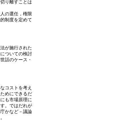
切り離すことは
話人の選任，権限
祉的制度を定めて
正法が施行された
りについての検討
は世話のケース・
なコストを考え
るためにできるだ
合にも市場原理に
ます。ではだれが
官庁かなど－議論
す。