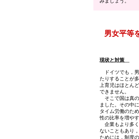
みましょう。
男女平等
現状と対策
ドイツでも，男
たりすることが
上育児はほとん
できません。
そこで国は真の
ました。その中
タイム労働のた
性の比率を増や
企業もより多く
ないこともあり
ためには，制度