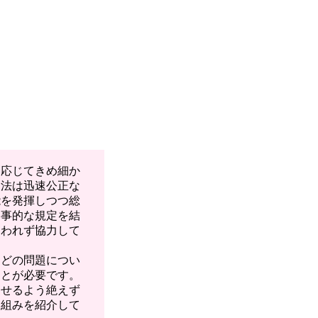
応じてきめ細か
司法は迅速公正な
能を発揮しつつ総
刑事的な規定を結
らわれず協力して
どの問題につい
ことが必要です。
させるよう絶えず
り組みを紹介して