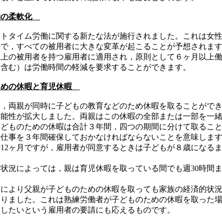
働の柔軟化
ートタイム労働に関する新たな法が施行されました。これは女
ので，すべての被用者に大きな変革が起こることが予想されま
以上の被用者を持つ雇用者に適用され，原則として６ヶ月以上
を含む）は労働時間の軽減を要求することができます。
ための休暇と育児休暇
，両親が同時に子どもの教育などのため休暇を取ることができ
可能性が拡大しました。両親はこの休暇の全部または一部を一
子どものための休暇は合計３年間，四つの期間に分けて取るこ
の仕事を３年間確保しておかなければならないことを意味しま
12ヶ月ですが，雇用者が同意するときは子どもが８歳になる
状況によっては，親は育児休暇を取っている間でも週30時間
により父親が子どものための休暇を取っても家族の経済的状況
なりました。これは熟練労働者が子どものための休暇を取った
用したいという雇用者の要請にも応えるものです。