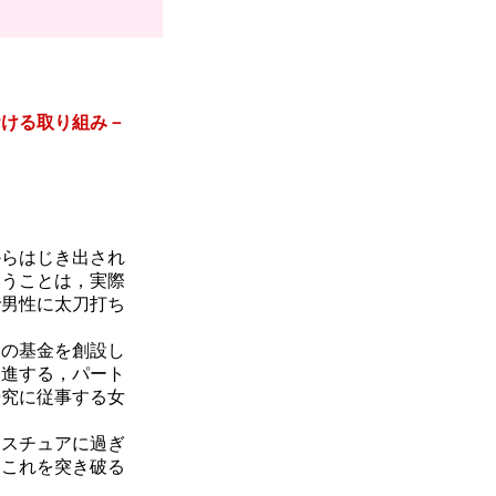
おける取り組み－
らはじき出され
いうことは，実際
で男性に太刀打ち
の基金を創設し
促進する，パート
研究に従事する女
スチュアに過ぎ
。これを突き破る