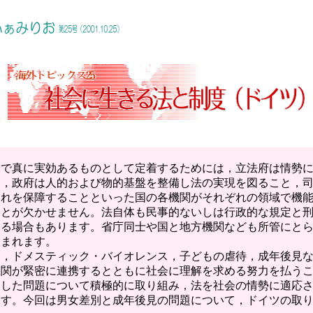
で真に実効あるものとして定着するためには，立法府は情勢に
と，政府は人的および物的基盤を整備し法の実現を図ること，
これを保障することといった国の各機関がそれぞれの領域で機
ことが欠かせません。法自体も民事的ないしは行政的な規定と
ある場合もあります。省庁同士や国と地方機関なども所管にと
望まれます。
，ドメスティック・バイオレンス，子どもの虐待，成年後見な
機関が緊密に連携するとともに社会に理解を求める努力を払う
うした問題について積極的に取り組み，法を社会の情勢に適応
ます。今回は男女差別と成年後見の問題について，ドイツの取