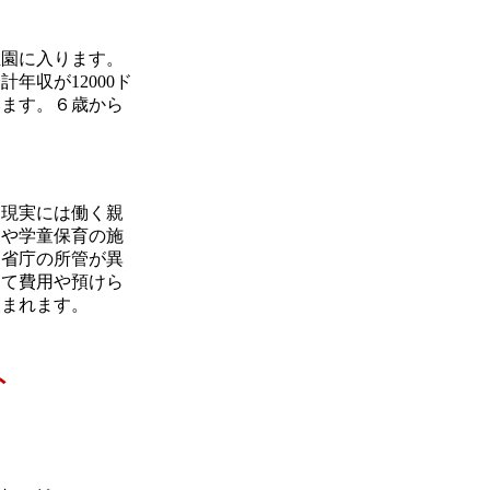
園に入ります。
収が12000ド
ります。６歳から
現実には働く親
園や学童保育の施
，省庁の所管が異
って費用や預けら
望まれます。
ト