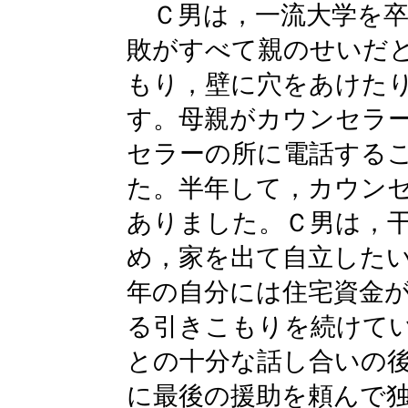
Ｃ男は，一流大学を卒
敗がすべて親のせいだ
もり，壁に穴をあけた
す。母親がカウンセラ
セラーの所に電話する
た。半年して，カウン
ありました。Ｃ男は，
め，家を出て自立した
年の自分には住宅資金
る引きこもりを続けて
との十分な話し合いの
に最後の援助を頼んで