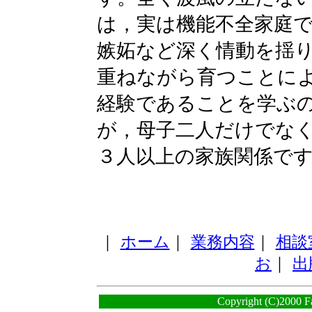
は，実は機能不全家庭
嫉妬など深く情動を揺
重ねながら育つことに
経験であることを学ぶ
が，母子二人だけでな
３人以上の家族関係で
｜
ホーム
｜
業務内容
｜
相談
お
｜
出
Copyright (C)2000 F