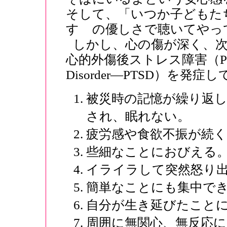
そして、「いつか子どもた
すゞの優しさで聴いてやっ
しかし、心の傷が深く、
心的外傷後ストレス障害（Post-tra
Disorder―PTSD）を
被災時の記憶が繰り返
され、眠れない。
疲労感や食欲不振が続く
些細なことにおびえる
イライラして突然怒り
簡単なことにも集中で
自分が生き延びたこと
周囲に無関心、無反応