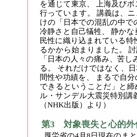
を通じて東京、 上海及び
行っています。 講義は、ニ
けの「日本での混乱の中で
冷静さと自己犠牲、 静か
民性に織り込まれている特
るかから始まりました。 
「日本の人々の痛み、苦し
る。 それだけではなく、
間性や功績を、 まるで自
できるということだ」と締
ル・サンデル大震災特別講
（NHK出版）より）
第3 対象喪失と心的外
厚労省の4月8日現在のま