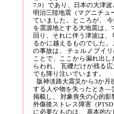
7.9）であり、日本の大津波
明治三陸地震（マグニチュード
ていました。ところが、 今回
を震源地とする大地震は、マ
回り、それに伴う津波は、
るかに越えるものでした。
の事故は、 チェルノブイ
ことで、ここから漏れ出し
らわれ、 瓦礫だけが残る
でも降り注いでいます。
阪神淡路大震災から3か月
する人や物を失ったとき―
掲載し、 対象喪失の心的
外傷後ストレス障害（PTS
に必要なものは、 基本的