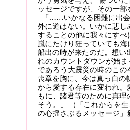
かう勇気を与え、 傷つい
ッセージですが、その一部
「……いかなる困難に出
外に道はない。いかに悲し
することの他に我々にすべ
嵐にたけり狂っていても海
船出の時が来たのだ。想い
れのカウントダウンが始ま
であろう大震災の時のこの
喪章を胸に、今は真っ白の
から愛する存在に変われ。
もに、諸君等のために真理
そう。」 （「これからを
の心揺さぶるメッセージ」