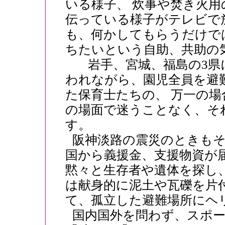
いる様子、 炊事や焚き火
伝っている様子がテレビで
も、何かしてもらうだけで
ちたいという自助、共助の
岩手、宮城、福島の3県に
われながら、園児全員を避
た保育士たちの、 万一の
の場面で迷うことなく、そ
す。
阪神淡路の震災のときも
国から義援金、支援物資が
黙々と生存者や遺体を探し
は献身的に泥土や瓦礫を片
て、孤立した避難場所にヘ
国内国外を問わず、スポー