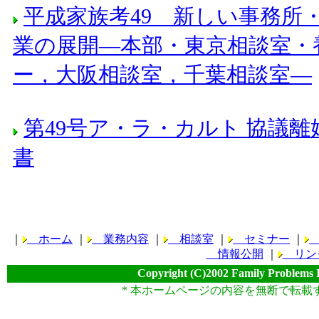
平成家族考49 新しい事務所
業の展開―本部・東京相談室・
ー，大阪相談室，千葉相談室―
第49号ア・ラ・カルト 協議離
書
｜
ホーム
｜
業務内容
｜
相談室
｜
セミナー
｜
情報公開
｜
リン
Copyright (C)2002 Family Problems 
* 本ホームページの内容を無断で転載