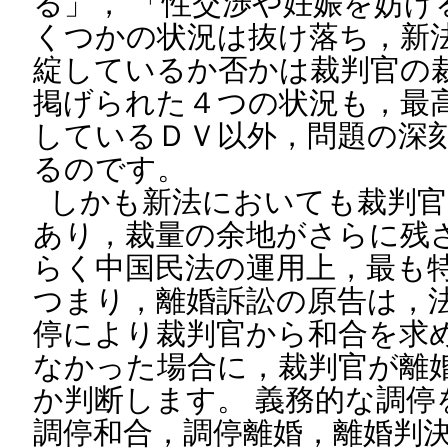
る」， 「性交渉や妊娠を妨げ
くつかの状況は抜け落ち，新
綻しているか否かは裁判官の
掲げられた４つの状況も，最
しているＤＶ以外，問題の深
るのです。
しかも新法においても裁判官
あり，裁量の余地がさらに残
らく中国民法の運用上，最も
つまり，離婚訴訟の原告は，
停により裁判官から和合を求
なかった場合に，裁判官が離
か判断します。 義務的な調停
調停和合，調停離婚，離婚判