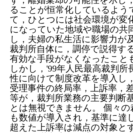
ることが恒常化しているよう
て，ひとつには社会環境が変
になっていた地域や職場の共
し，夫婦の私生活に影響力が
裁判所自体に，調停で説得す
有効な手段がなくなったこと
しかし，'99年人民最高裁判
性に向けて制度改革を導入し，
受理事件の終局率，上訴率，
等が，裁判所業務の主要判断
とは無視できません。 個々の
も数値が導入され，基準に達
超えた上訴率は減点の対象と