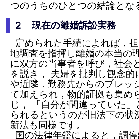
つのうちのひとつの結論とな
２ 現在の離婚訴訟実務
定められた手続によれば，担
地調査を指揮し離婚の本当の
に双方の当事者を呼び，社会
を説き， 夫婦を批判し観念的
や近隣，勤務先からのプレッ
て加えられ，物的証拠も集め
じ， 「自分が間違っていた」
られるというのが旧法下の状
新法も同様です。
国の法律年鑑によると，調停