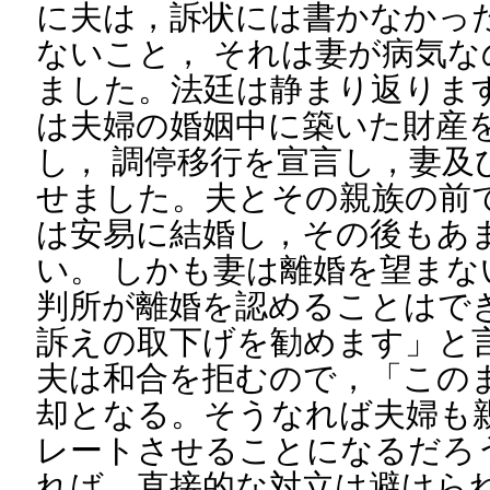
に夫は，訴状には書かなかっ
ないこと， それは妻が病気
ました。法廷は静まり返りま
は夫婦の婚姻中に築いた財産
し， 調停移行を宣言し，妻及
せました。夫とその親族の前
は安易に結婚し，その後もあ
い。 しかも妻は離婚を望まな
判所が離婚を認めることはで
訴えの取下げを勧めます」と
夫は和合を拒むので，「この
却となる。そうなれば夫婦も
レートさせることになるだろ
れば，直接的な対立は避けら