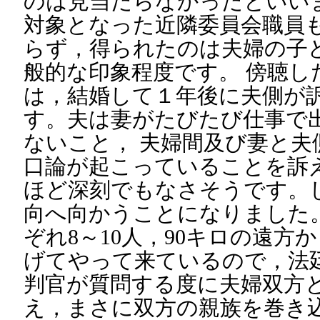
のは見当たらなかったといい
対象となった近隣委員会職員
らず，得られたのは夫婦の子
般的な印象程度です。 傍聴し
は，結婚して１年後に夫側が
す。夫は妻がたびたび仕事で
ないこと， 夫婦間及び妻と夫
口論が起こっていることを訴
ほど深刻でもなさそうです。
向へ向かうことになりました
ぞれ8～10人，90キロの遠方
げてやって来ているので，法廷
判官が質問する度に夫婦双方
え，まさに双方の親族を巻き