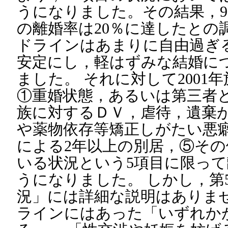
うになりました。その結果，9
の離婚率は20％に達したとの
ドラインはあまりに自由過ぎ
安定にし，軽はずみな結婚に
ました。 それに対して2001
①重婚状態，あるいは第三者
族に対するＤＶ，虐待，遺棄
や薬物依存等矯正しがたい悪癖
による2年以上の別居，⑤そ
いる状況という5項目に限っ
うになりました。 しかし，第
況」には詳細な説明はありませ
ラインにはあった「いずれか