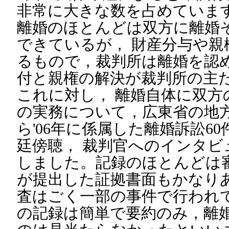
非常に大きな数を占めていま
離婚のほとんどは双方に離婚
できているが， 財産分与や親
るもので，裁判所は離婚を認
付と親権の解決が裁判所の主
これに対し， 離婚自体に双方
の実務について，広東省の地方
ら'06年に係属した離婚訴訟6
廷傍聴， 裁判官へのインタビ
しました。記録のほとんどは
が提出した証拠書面もかなりあ
査はごく一部の事件で行われ
の記録は簡単で要約のみ，離