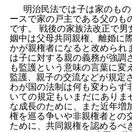
明治民法では子は家のもの
ースで家の戸主である父のも
です。 戦後の家族法改正で男
姻中は父母共同親権、離婚に
かが親権者になると改められ
は子に対する親の義務が強調
も監護という意味の言葉に変
監護、親子の交流などが規定
わが国の法制は何も変わらず
いての規定もいまだにありま
な成長のために、また近年増
権を巡る争いや非親権者との
ために、共同親権を認めるべ