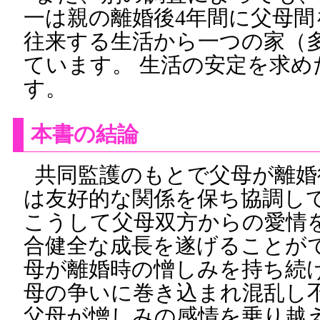
一は親の離婚後4年間に父母
往来する生活から一つの家（
ています。 生活の安定を求め
す。
本書の結論
共同監護のもとで父母が離婚
は友好的な関係を保ち協調し
こうして父母双方からの愛情
合健全な成長を遂げることがで
母が離婚時の憎しみを持ち続
母の争いに巻き込まれ混乱し
父母が憎しみの感情を乗り越