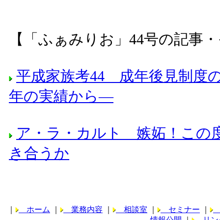
【「ふぁみりお」44号の記事
平成家族考44 成年後見制度
年の実績から―
ア・ラ・カルト 嫉妬！この
き合うか
｜
ホーム
｜
業務内容
｜
相談室
｜
セミナー
｜
情報公開
｜
リン