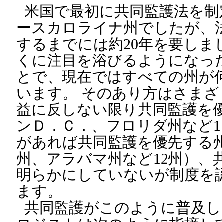
米国で最初に共同監護法を制定
ースカロライナ州でしたが、
するまでには約20年を要しま
くに注目を浴びるようになった
とで、現在ではすべての州が
います。 そのあり方はさま
益に反しない限り共同監護を
ンＤ．Ｃ．、フロリダ州など1
があれば共同監護を優先する
州、アラバマ州など12州）、
明らかにしていないが制度を
ます。
共同監護がこのように普及し