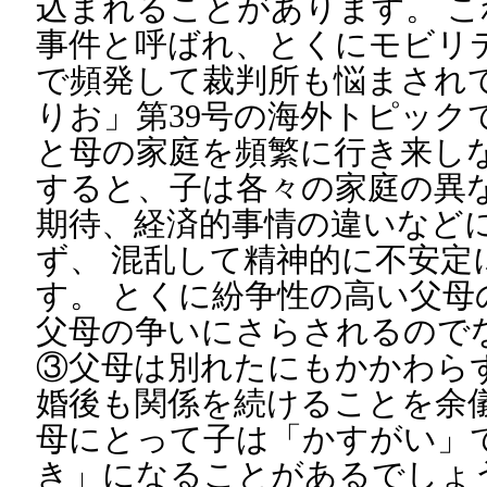
込まれることがあります。 
事件と呼ばれ、とくにモビリ
で頻発して裁判所も悩まされ
りお」第39号の海外トピック
と母の家庭を頻繁に行き来し
すると、子は各々の家庭の異
期待、経済的事情の違いなど
ず、 混乱して精神的に不安定
す。 とくに紛争性の高い父母
父母の争いにさらされるので
③父母は別れたにもかかわら
婚後も関係を続けることを余儀
母にとって子は「かすがい」
き」になることがあるでしょ