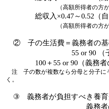
（高額所得者の方
総収入×0.47～0.52（
（高額所得者の方
② 子の生活費＝義務者の基
55 or 90 （子
100＋55 or 90（
注 子の数が複数なら分母と分子に
く。
③ 義務者が負担すべき養育
義務者の基